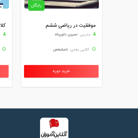
رایگان
موفقیت در ریاضی ششم
نسرین داورپناه
مدرس:
م
نامشخص
کلاس بعدی:
ک
خرید دوره