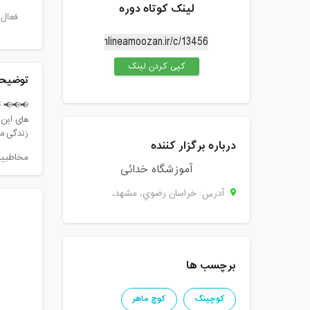
لینک کوتاه دوره
فعال 
کپی کردن لینک
توضیحا
📢📢📢 🍃
های این و
زندگی مو
درباره برگزار کننده
مخاطبین
آموزشگاه خدائی
آدرس: خراسان رضوي، مشهد،
برچسب ها
کوچینگ
کوچ ماهر