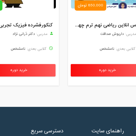
850,000 تومان
کلاس انلاین ریاضی نهم ترم چهارم مهر 1404
کنکورفشرده فیزیک تجربی
داریوش صداقت
دکتر دُرانی نژاد
درس:
مدرس:
نامشخص
نامشخص
لاس بعدی:
کلاس بعدی:
خرید دوره
خرید دوره
راهنمای سایت
دسترسی سریع