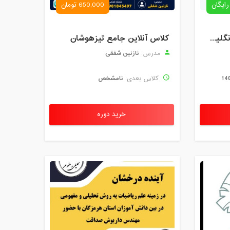
رایگان
650,000 تومان
رزرو استاد خصوصی زبان انگلیسی | کلاس یک‌نفره با زهرا اسفندیاری + مشاوره رایگان
کلاس آنلاین جامع تیزهوشان
نازنین شفقی
مدرس:
نامشخص
کلاس بعدی:
خرید دوره