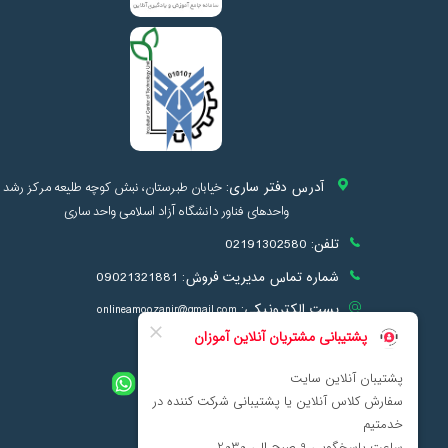
آدرس دفتر ساری:
خیابان طبرستان، نبش کوچه طلیعه مرکز رشد
واحدهای فناور دانشگاه آزاد اسلامی واحد ساری
تلفن:
02191302580
شماره تماس مدیریت فروش:
09021321881
پست الکترونیکی:
onlineamoozanir@gmail.com
info@onlineamoozan.ir