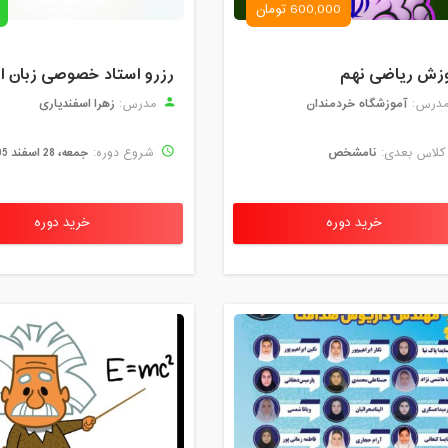
600,000 تومان
زش ریاضی نهم
آموزشگاه خردمندان
زهرا اسفندیاری
درس:
مدرس:
نامشخص
جمعه، 28 اسفند 1405
لاس بعدی:
شروع دوره:
خرید دوره
خرید دوره