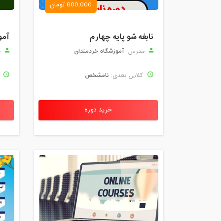
600,000 تومان
نابغه شو پایه چهارم
آمو
آموزشگاه خردمندان
مدرس:
م
نامشخص
کلاس بعدی:
ک
خرید دوره