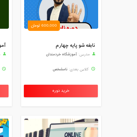
600,000 تومان
نابغه شو پایه چهارم
آمو
آموزشگاه خردمندان
مدرس:
م
نامشخص
کلاس بعدی:
ک
خرید دوره