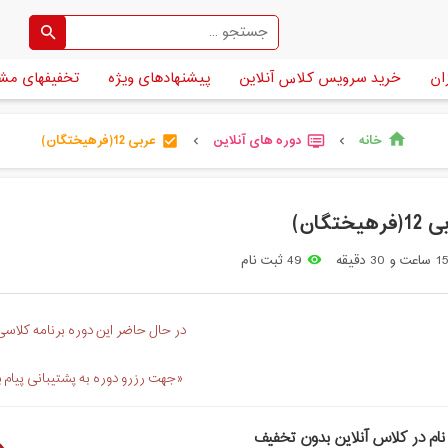
ان
خرید سرویس کلاس آنلاین
پیشنهادهای ویژه
تخفیفهای مش
خانه
دوره های آنلاین
عربی 12(فرهیختگان)
home
check_box
dvr
chevron_left
chevron_left
رهیختگان)
 ساعت و 30 دقیقه
49 ثبت نام
remove_red_eye
در حال حاضر این دوره برنامه کلاسی 
«جهت رزرو دوره به پشتیبانی پیام 
نام در کلاس آنلاین بدون تخفیف