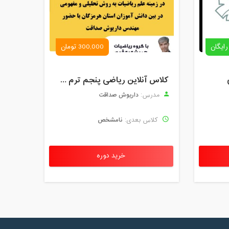
رایگان
300,000 تومان
کلاس آنلاین ریاضی پنجم ترم چهارم شهریور 1403
داریوش صداقت
مدرس:
نامشخص
کلاس بعدی:
خرید دوره