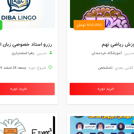
600,000 تومان
زش ریاضی نهم
آموزشگاه خردمندان
زهرا اسفندیاری
درس:
مدرس:
نامشخص
جمعه، 28 اسفند 1405
لاس بعدی:
شروع دوره:
خرید دوره
خرید دوره