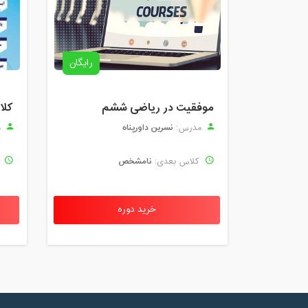
رایگان
موفقیت در ریاضی ششم
نسرین داورپناه
مدرس:
م
نامشخص
کلاس بعدی:
ک
خرید دوره