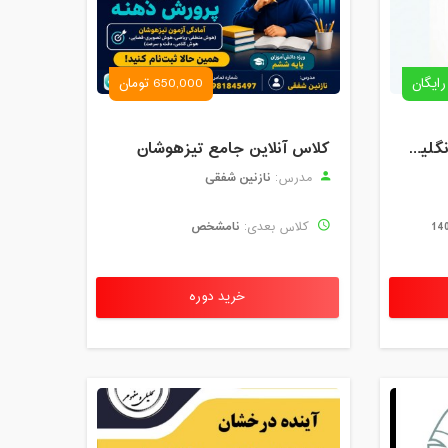
رایگان
650,000 تومان
رزرو استاد خصوصی زبان انگلیسی | کلاس یک‌نفره با زهرا اسفندیاری + مشاوره رایگان
کلاس آنلاین جامع تیزهوشان
نازنین شفقی
مدرس:
نامشخص
کلاس بعدی:
خرید دوره