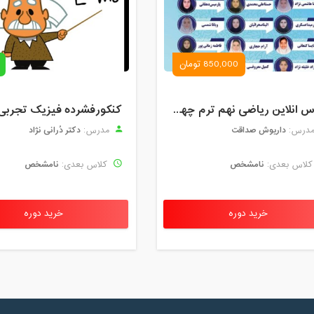
850,000 تومان
کلاس انلاین ریاضی نهم ترم چهارم مهر 1404
کنکورفشرده فیزیک تجربی
داریوش صداقت
دکتر دُرانی نژاد
درس:
مدرس:
نامشخص
نامشخص
لاس بعدی:
کلاس بعدی:
خرید دوره
خرید دوره