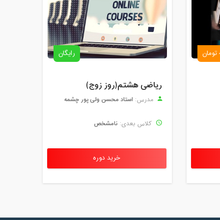
رایگان
ریاضی هشتم(روز زوج)
استاد محسن ولی پور چشمه
مدرس:
نامشخص
کلاس بعدی:
خرید دوره