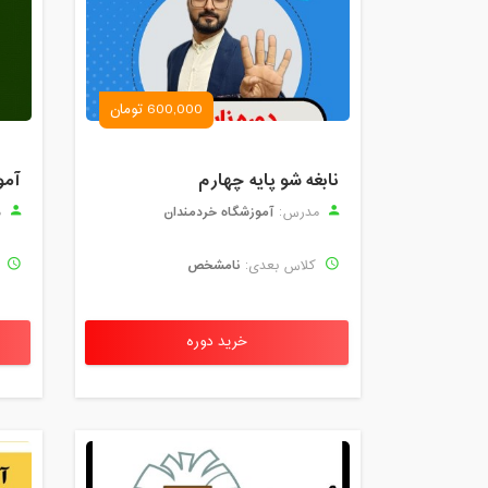
600,000 تومان
نابغه شو پایه چهارم
آمو
آموزشگاه خردمندان
مدرس:
م
نامشخص
کلاس بعدی:
ک
خرید دوره