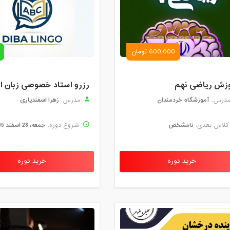
600,000 تومان
زش ریاضی نهم
آموزشگاه خردمندان
زهرا اسفندیاری
درس:
مدرس:
نامشخص
جمعه، 28 اسفند 1405
لاس بعدی:
شروع دوره:
خرید دوره
خرید دوره