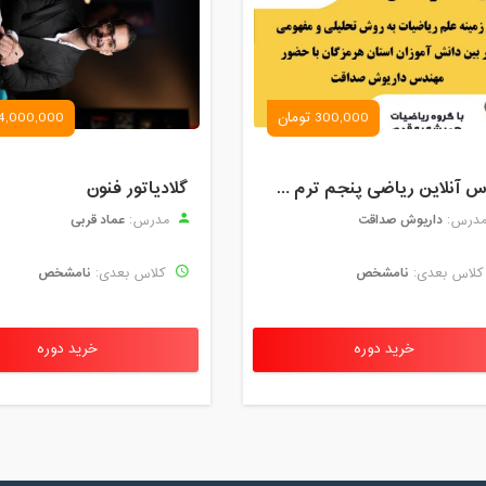
300,000 تومان
4,000,000 تومان
کلاس آنلاین ریاضی پنجم ترم چهارم شهریور 1403
گلادیاتور فنون
داریوش صداقت
عماد قربی
درس:
مدرس:
نامشخص
نامشخص
لاس بعدی:
کلاس بعدی:
خرید دوره
خرید دوره