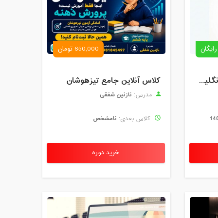
رایگان
650,000 تومان
رزرو استاد خصوصی زبان انگلیسی | کلاس یک‌نفره با زهرا اسفندیاری + مشاوره رایگان
کلاس آنلاین جامع تیزهوشان
نازنین شفقی
مدرس:
نامشخص
کلاس بعدی:
خرید دوره