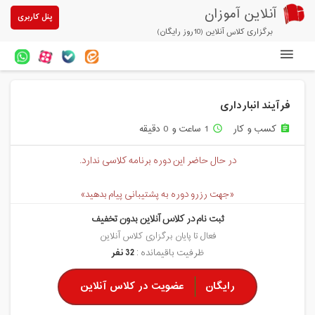
آنلاین آموزان
پنل کاربری
برگزاری کلاس آنلاین (10روز رایگان)
دوره های آنلاین
فرآیند انبارداری
آزمون های آنلاین
کسب و کار
1 ساعت و 0 دقیقه
access_time
assignment
مقالات آنلاین آموزان
در حال حاضر این دوره برنامه کلاسی ندارد.
خرید سرویس کلاس آنلاین
«جهت رزرو دوره به پشتیبانی پیام بدهید»
پیشنهادهای ویژه
ثبت نام در کلاس آنلاین بدون تخفیف
تخفیفهای مشارکتی
فعال تا پایان برگزاری کلاس آنلاین
ظرفیت باقیمانده :
32 نفر
درباره ما
رایگان
عضویت در کلاس آنلاین