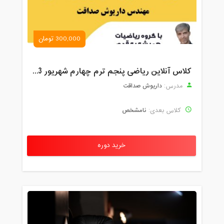
300,000 تومان
کلاس آنلاین ریاضی پنجم ترم چهارم شهریور 1403
داریوش صداقت
مدرس:
نامشخص
کلاس بعدی:
خرید دوره