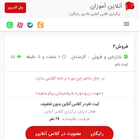
آنلاین آموزان
پنل کاربری
برگزاری کلاس آنلاین (10روز رایگان)
دوره های آنلاین
فروش۲
آزمون های آنلاین
بازاریابی و فروش - کارمندان
1 ساعت و 0 دقیقه
22
remove_red_eye
access_time
assignment
مقالات آنلاین آموزان
ثبت نام
خرید سرویس کلاس آنلاین
در حال حاضر این دوره برنامه کلاسی ندارد.
پیشنهادهای ویژه
«جهت رزرو دوره به پشتیبانی پیام بدهید»
تخفیفهای مشارکتی
ثبت نام در کلاس آنلاین بدون تخفیف
درباره ما
فعال تا پایان برگزاری کلاس آنلاین
ظرفیت باقیمانده :
78 نفر
رایگان
عضویت در کلاس آنلاین