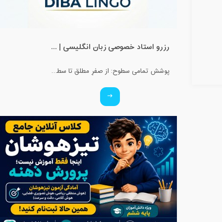
رزرو استاد خصوصی زبان انگلیسی | کلاس یک‌نفره با زهرا اسفندیاری + مشاوره رایگان
پوشش تمامی سطوح: از صفرِ مطلق تا سطوح پیشرفته و آمادگی آزمون‌ها. ✅ ویژه تمامی پایه‌ها: کلاس‌های اختصاصی برای کودکان، نوجوانان و بزرگسالان. ✅ بستر آموزشی حرفه‌ای: برگزاری کلاس‌ها در محیط تعاملی اسکای‌روم (Skyroom) و بیگ‌بلو‌باتن (BBB) (بدون نیاز به نصب برنامه و با محیطی کاملاً فارسی و ساده). ✅ تضمین کیفیت: مدرس دوره، کارشناس آموزش زبان انگلیسی و متخصص متدهای نوین تدریس. ✅ قیمت استثنایی: هدف ما عدالت آموزشیه، پس با کمترین هزینه، بهترین کیفیت رو تجربه کنید!