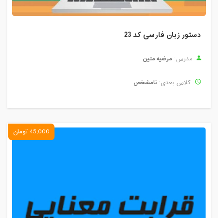
دستور زبان فارسی کد 23
مرضیه متین
مدرس:
نامشخص
کلاس بعدی:
45,000 تومان