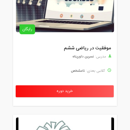
رایگان
موفقیت در ریاضی ششم
نسرین داورپناه
مدرس:
نامشخص
کلاس بعدی:
خرید دوره