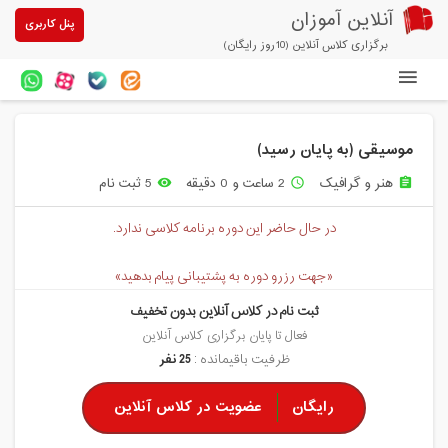
آنلاین آموزان
پنل کاربری
برگزاری کلاس آنلاین (10روز رایگان)
دوره های آنلاین
موسیقی (به پایان رسید)
آزمون های آنلاین
هنر و گرافیک
2 ساعت و 0 دقیقه
5 ثبت نام
remove_red_eye
access_time
assignment
مقالات آنلاین آموزان
در حال حاضر این دوره برنامه کلاسی ندارد.
خرید سرویس کلاس آنلاین
«جهت رزرو دوره به پشتیبانی پیام بدهید»
پیشنهادهای ویژه
ثبت نام در کلاس آنلاین بدون تخفیف
تخفیفهای مشارکتی
فعال تا پایان برگزاری کلاس آنلاین
ظرفیت باقیمانده :
25 نفر
درباره ما
رایگان
عضویت در کلاس آنلاین