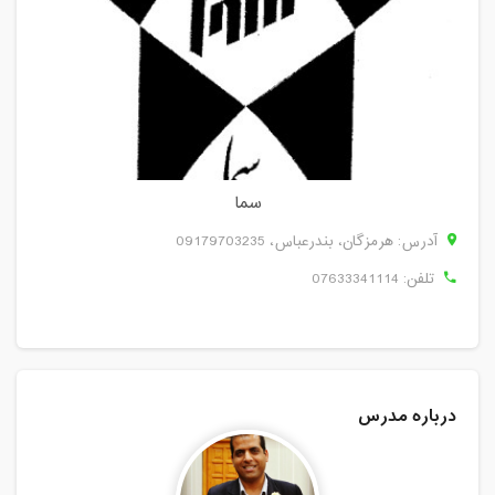
سما
آدرس: هرمزگان، بندرعباس، 09179703235
تلفن:
07633341114
درباره مدرس