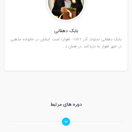
بابک دهقانی
بابک دهقانی (متولد: آذر 1361- اهواز) است. ایشان در خانواده مذهبی
در شهر اهواز به دنیا آمد. در همان د...
دوره های مرتبط