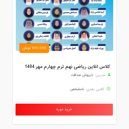
850,000 تومان
کلاس انلاین ریاضی نهم ترم چهارم مهر 1404
داریوش صداقت
مدرس:
نامشخص
کلاس بعدی:
خرید دوره