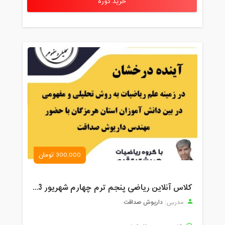
خرید دوره
300,000 تومان
کلاس آنلاین ریاضی پنجم ترم چهارم شهریور 1403
داریوش صداقت
مدرس: