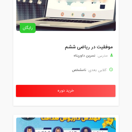
رایگان
موفقیت در ریاضی ششم
نسرین داورپناه
مدرس:
نامشخص
کلاس بعدی:
خرید دوره