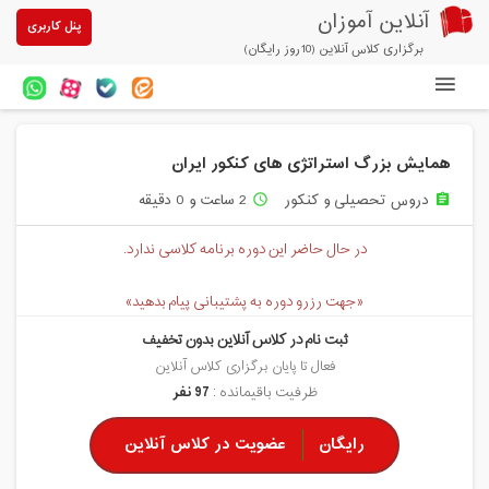
آنلاین آموزان
پنل کاربری
برگزاری کلاس آنلاین (10روز رایگان)
دوره های آنلاین
همایش بزرگ استراتژی های کنکور ایران
آزمون های آنلاین
دروس تحصیلی و کنکور
2 ساعت و 0 دقیقه
access_time
assignment
مقالات آنلاین آموزان
در حال حاضر این دوره برنامه کلاسی ندارد.
خرید سرویس کلاس آنلاین
«جهت رزرو دوره به پشتیبانی پیام بدهید»
پیشنهادهای ویژه
ثبت نام در کلاس آنلاین بدون تخفیف
تخفیفهای مشارکتی
فعال تا پایان برگزاری کلاس آنلاین
ظرفیت باقیمانده :
97 نفر
درباره ما
رایگان
عضویت در کلاس آنلاین