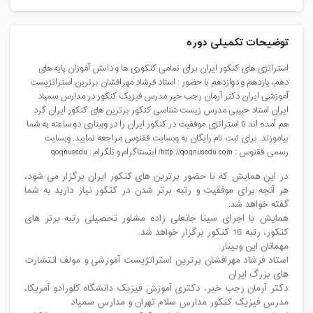
توضیحات تکمیلی دوره
استراتژی های کنکور ایران برای تمامی کنکوری ها و دانش آموزان پایه های
دهم، یازدهم و دوازدهم با حضور : استاد فرشاد مهرافشان برترین استراتژیست
آموزشی ایران دکتر آرمان رجب خیر مدرس فیزیک کنکور در مدارس سمپاد
ایران استاد حبیبی مدرس زیست شناسی کنکور برترین های کنکور ایران گرد
هم آمده اند تا استراتژی موفقیت در کنکور ایران را در وبیناری دو ساعته به شما
بیاموزند. برای ثبت نام رایگان به وبسایت ققنوس مراجعه نمایید. وبسایت
رسمی ققنوس : http://qoqnusedu.com/ اینستاگرام و تلگرام : qoqnusedu
در این همایش که با حضور برترین های کنکور ایران برگزار می شود،
هر آنچه برای موفقیت و رتبه برتر شدن در کنکور نیاز دارید به شما
گفته خواهد شد.
همایش با اجرای سینا جانعلی زاده مشاور تحصیلی رتبه برتر های
کنکور، رتبه 16 کنکور برگزار خواهد شد.
مهمانان این وبینار:
استاد فرشاد مهرافشان برترین استراتژیست آموزشی و مولف انتشارت
های بزرگ ایران
دکتر آرمان رجب خیر، دکتری آموزش فیزیک دانشگاه کلورادو آمریکا،
مدرس فیزیک کنکور مدارس سلام تهران و مدارس سمپاد