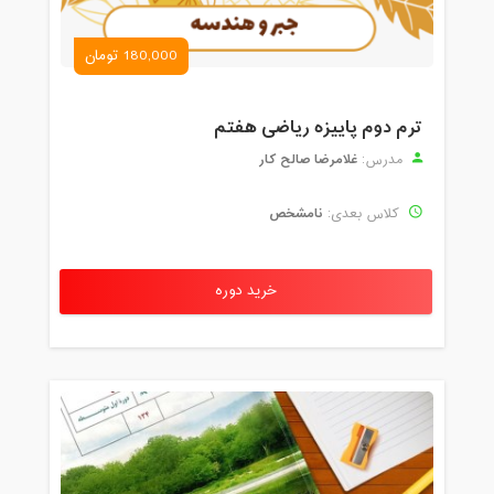
180,000 تومان
ترم دوم پاییزه ریاضی هفتم
غلامرضا صالح کار
مدرس:
نامشخص
کلاس بعدی:
خرید دوره