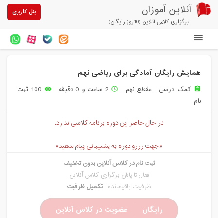
آنلاین آموزان
پنل کاربری
برگزاری کلاس آنلاین (10روز رایگان)
دوره های آنلاین
همایش رایگان آمادگی برای ریاضی نهم
آزمون های آنلاین
کمک درسی - مقطع نهم
2 ساعت و 0 دقیقه
100 ثبت
remove_red_eye
access_time
assignment
مقالات آنلاین آموزان
نام
خرید سرویس کلاس آنلاین
در حال حاضر این دوره برنامه کلاسی ندارد.
پیشنهادهای ویژه
«جهت رزرو دوره به پشتیبانی پیام بدهید»
تخفیفهای مشارکتی
ثبت نام در کلاس آنلاین بدون تخفیف
درباره ما
فعال تا پایان برگزاری کلاس آنلاین
ظرفیت باقیمانده :
تکمیل ظرفیت
رایگان
عضویت در کلاس آنلاین