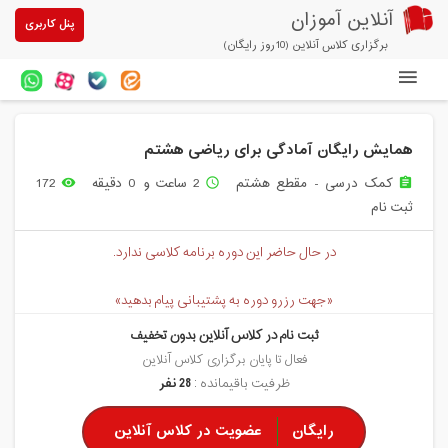
آنلاین آموزان
پنل کاربری
برگزاری کلاس آنلاین (10روز رایگان)
دوره های آنلاین
همایش رایگان آمادگی برای ریاضی هشتم
آزمون های آنلاین
کمک درسی - مقطع هشتم
2 ساعت و 0 دقیقه
172
remove_red_eye
access_time
assignment
مقالات آنلاین آموزان
ثبت نام
خرید سرویس کلاس آنلاین
در حال حاضر این دوره برنامه کلاسی ندارد.
پیشنهادهای ویژه
«جهت رزرو دوره به پشتیبانی پیام بدهید»
تخفیفهای مشارکتی
ثبت نام در کلاس آنلاین بدون تخفیف
درباره ما
فعال تا پایان برگزاری کلاس آنلاین
ظرفیت باقیمانده :
28 نفر
رایگان
عضویت در کلاس آنلاین