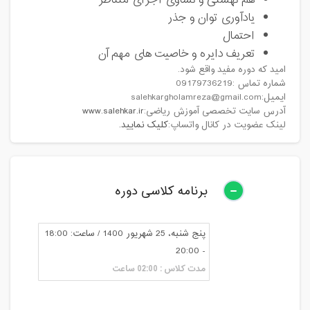
هم نهشتی و تساوی اجزای متناظر
یادآوری توان و جذر
احتمال
تعریف دایره و خاصیت های مهم آن
امید که دوره مفید واقع شود.
شماره تماس :09179736219
ایمیل:salehkargholamreza@gmail.com
آدرس سایت تخصصی آموزش ریاضی:
www.salehkar.ir
لینک عضویت در کانال واتساپ:
کلیک نمایید.
برنامه کلاسی دوره
پنج شنبه، 25 شهریور 1400 / ساعت: 18:00
- 20:00
مدت کلاس : 02:00 ساعت