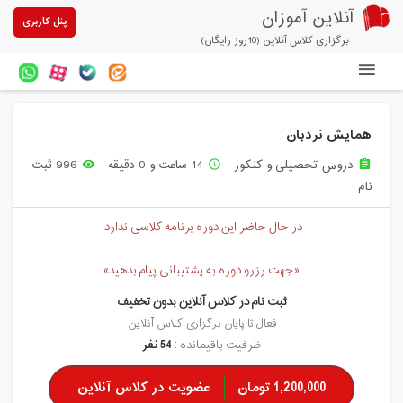
آنلاین آموزان
پنل کاربری
برگزاری کلاس آنلاین (10روز رایگان)
دوره های آنلاین
همایش نردبان
آزمون های آنلاین
دروس تحصیلی و کنکور
14 ساعت و 0 دقیقه
996 ثبت
remove_red_eye
access_time
assignment
مقالات آنلاین آموزان
نام
خرید سرویس کلاس آنلاین
در حال حاضر این دوره برنامه کلاسی ندارد.
پیشنهادهای ویژه
«جهت رزرو دوره به پشتیبانی پیام بدهید»
تخفیفهای مشارکتی
ثبت نام در کلاس آنلاین بدون تخفیف
درباره ما
فعال تا پایان برگزاری کلاس آنلاین
ظرفیت باقیمانده :
54 نفر
1,200,000 تومان
عضویت در کلاس آنلاین