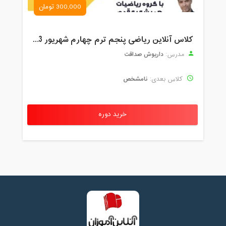
300,000 تومان
کلاس آنلاین ریاضی پنجم ترم چهارم شهریور 1403
داریوش صداقت
مدرس:
نامشخص
کلاس بعدی:
خرید دوره