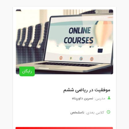
رایگان
موفقیت در ریاضی ششم
نسرین داورپناه
مدرس:
نامشخص
کلاس بعدی: