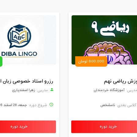
600,000 تومان
زش ریاضی نهم
آموزشگاه خردمندان
زهرا اسفندیاری
درس:
مدرس:
نامشخص
جمعه، 28 اسفند 1405
لاس بعدی:
شروع دوره:
خرید دوره
خرید دوره