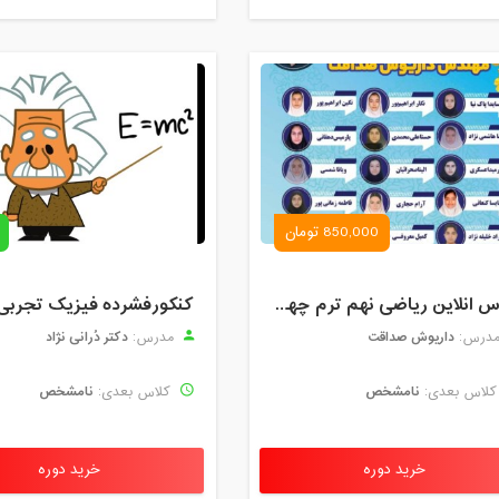
850,000 تومان
کلاس انلاین ریاضی نهم ترم چهارم مهر 1404
کنکورفشرده فیزیک تجربی
داریوش صداقت
دکتر دُرانی نژاد
درس:
مدرس:
نامشخص
نامشخص
لاس بعدی:
کلاس بعدی:
خرید دوره
خرید دوره