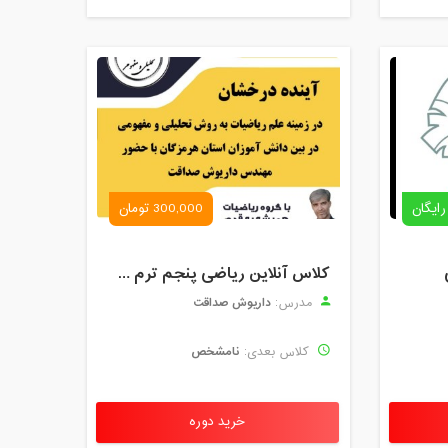
رایگان
300,000 تومان
کلاس آنلاین ریاضی پنجم ترم چهارم شهریور 1403
داریوش صداقت
مدرس:
نامشخص
کلاس بعدی:
خرید دوره