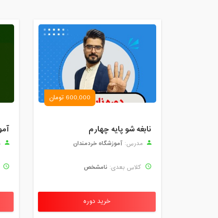
600,000 تومان
نابغه شو پایه چهارم
آمو
آموزشگاه خردمندان
مدرس:
م
نامشخص
کلاس بعدی:
ک
خرید دوره