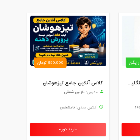
رایگان
650,000 تومان
رزرو استاد خصوصی زبان انگلیسی | کلاس یک‌نفره با زهرا اسفندیاری + مشاوره رایگان
کلاس آنلاین جامع تیزهوشان
نازنین شفقی
مدرس:
نامشخص
کلاس بعدی:
خرید دوره