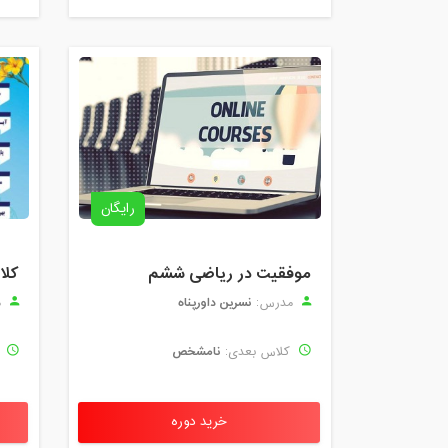
رایگان
موفقیت در ریاضی ششم
نسرین داورپناه
مدرس:
م
نامشخص
کلاس بعدی:
ک
خرید دوره