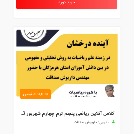
خرید دوره
300,000 تومان
کلاس آنلاین ریاضی پنجم ترم چهارم شهریور 1403
داریوش صداقت
مدرس: