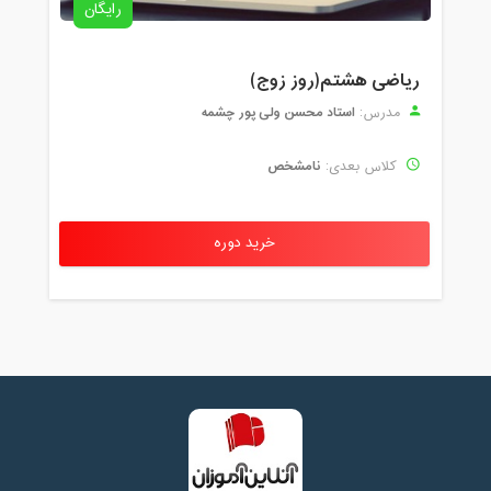
رایگان
ریاضی هشتم(روز زوج)
استاد محسن ولی پور چشمه
مدرس:
نامشخص
کلاس بعدی:
خرید دوره