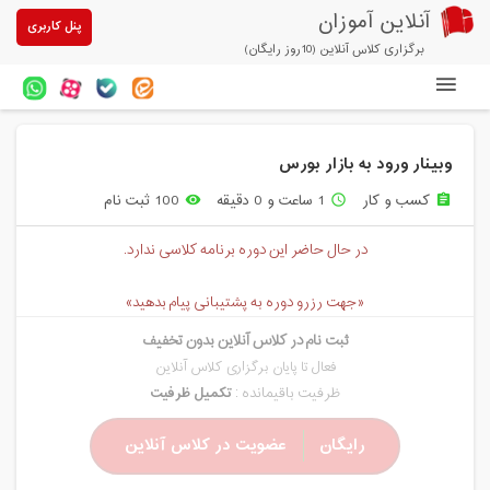
آنلاین آموزان
پنل کاربری
برگزاری کلاس آنلاین (10روز رایگان)
دوره های آنلاین
وبینار ورود به بازار بورس
آزمون های آنلاین
کسب و کار
1 ساعت و 0 دقیقه
100 ثبت نام
remove_red_eye
access_time
assignment
مقالات آنلاین آموزان
در حال حاضر این دوره برنامه کلاسی ندارد.
خرید سرویس کلاس آنلاین
«جهت رزرو دوره به پشتیبانی پیام بدهید»
پیشنهادهای ویژه
ثبت نام در کلاس آنلاین بدون تخفیف
تخفیفهای مشارکتی
فعال تا پایان برگزاری کلاس آنلاین
ظرفیت باقیمانده :
تکمیل ظرفیت
درباره ما
رایگان
عضویت در کلاس آنلاین