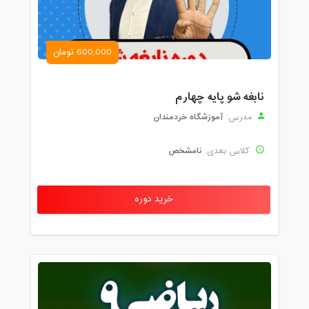
600,000 تومان
نابغه شو پایه چهارم
آموزشگاه خردمندان
مدرس:
نامشخص
کلاس بعدی:
خرید دوره