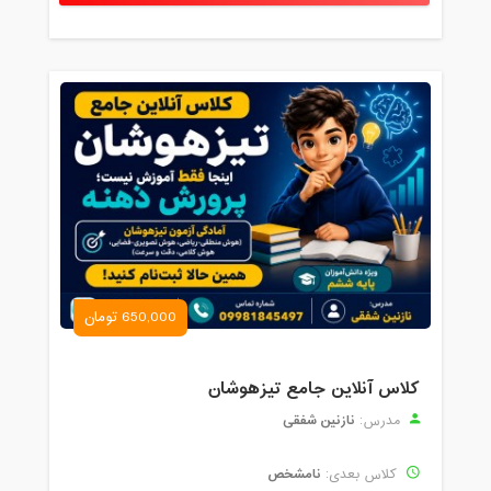
650,000 تومان
کلاس آنلاین جامع تیزهوشان
نازنین شفقی
مدرس:
نامشخص
کلاس بعدی: