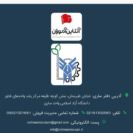
آدرس دفتر ساری:
خیابان طبرستان، نبش کوچه طلیعه مرکز رشد واحدهای فناور
دانشگاه آزاد اسلامی واحد ساری
تلفن:
02191302580
شماره تماس مدیریت فروش:
09021321881
پست الکترونیکی:
onlineamoozanir@gmail.com
info@onlineamoozan.ir