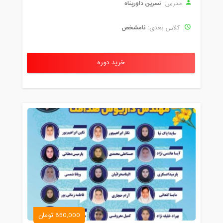
نسرین داورپناه
مدرس:
نامشخص
کلاس بعدی:
خرید دوره
850,000 تومان