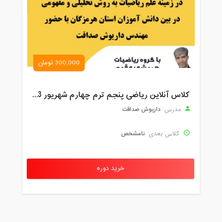
300,000 تومان
کلاس آنلاین ریاضی پنجم ترم چهارم شهریور 1403
داریوش صداقت
مدرس:
نامشخص
کلاس بعدی:
خرید دوره