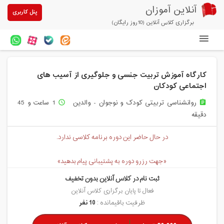
آنلاین آموزان
پنل کاربری
برگزاری کلاس آنلاین (10روز رایگان)
دوره های آنلاین
کارگاه آموزش تربیت جنسی و جلوگیری از آسیب های
آزمون های آنلاین
اجتماعی کودکان
مقالات آنلاین آموزان
روانشناسی تربیتی کودک و نوجوان - والدین
1 ساعت و 45
access_time
assignment
دقیقه
خرید سرویس کلاس آنلاین
در حال حاضر این دوره برنامه کلاسی ندارد.
پیشنهادهای ویژه
تخفیفهای مشارکتی
«جهت رزرو دوره به پشتیبانی پیام بدهید»
ثبت نام در کلاس آنلاین بدون تخفیف
درباره ما
فعال تا پایان برگزاری کلاس آنلاین
ظرفیت باقیمانده :
10 نفر