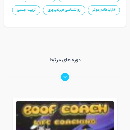
#ارتباطات_موثر
روانشناسی فرزندپروری
تربیت جنسی
دوره های مرتبط