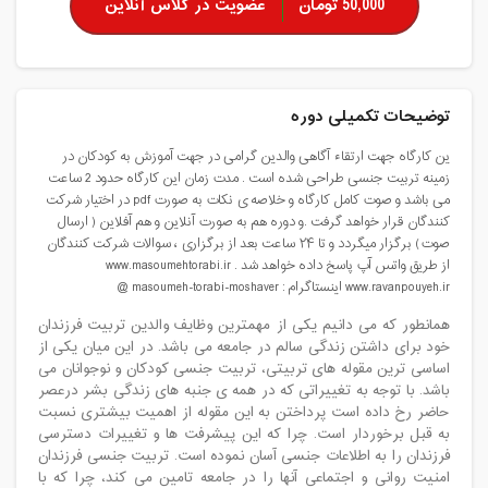
50,000 تومان
عضویت در کلاس آنلاین
توضیحات تکمیلی دوره
ین کارگاه جهت ارتقاء آگاهی والدین گرامی در جهت آموزش به کودکان در
زمینه تربیت جنسی طراحی شده است . مدت زمان این کارگاه حدود 2 ساعت
می باشد و صوت کامل کارگاه و خلاصه ی نکات به صورت pdf در اختیار شرکت
کنندگان قرار خواهد گرفت .و دوره هم به صورت آنلاین و هم آفلاین ( ارسال
صوت) برگزار میگردد و تا ۲۴ ساعت بعد از برگزاری ، سوالات شرکت کنندگان
از طریق واتس آپ پاسخ داده خواهد شد . www.masoumehtorabi.ir
www.ravanpouyeh.ir اینستاگرام : masoumeh-torabi-moshaver @
همانطور که می دانیم یکی از مهمترین وظایف والدین تربیت فرزندان
خود برای داشتن زندگی سالم در جامعه می باشد. در این میان یکی از
اساسی ترین مقوله های تربیتی، تربیت جنسی کودکان و نوجوانان می
باشد. با توجه به تغییراتی که در همه ی جنبه های زندگی بشر درعصر
حاضر رخ داده است پرداختن به این مقوله از اهمیت بیشتری نسبت
به قبل برخوردار است. چرا که این پیشرفت ها و تغییرات دسترسی
فرزندان را به اطلاعات جنسی آسان نموده است. تربیت جنسی فرزندان
امنیت روانی و اجتماعی آنها را در جامعه تامین می کند، چرا که با