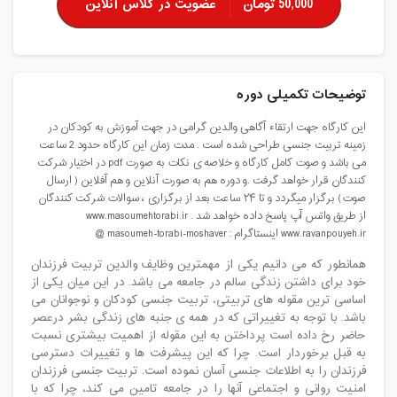
50,000 تومان
عضویت در کلاس آنلاین
توضیحات تکمیلی دوره
این کارگاه جهت ارتقاء آگاهی والدین گرامی در جهت آموزش به کودکان در
زمینه تربیت جنسی طراحی شده است . مدت زمان این کارگاه حدود 2 ساعت
می باشد و صوت کامل کارگاه و خلاصه ی نکات به صورت pdf در اختیار شرکت
کنندگان قرار خواهد گرفت .و دوره هم به صورت آنلاین و هم آفلاین ( ارسال
صوت) برگزار میگردد و تا ۲۴ ساعت بعد از برگزاری ، سوالات شرکت کنندگان
از طریق واتس آپ پاسخ داده خواهد شد . www.masoumehtorabi.ir
www.ravanpouyeh.ir اینستاگرام : masoumeh-torabi-moshaver @
همانطور که می دانیم یکی از مهمترین وظایف والدین تربیت فرزندان
خود برای داشتن زندگی سالم در جامعه می باشد. در این میان یکی از
اساسی ترین مقوله های تربیتی، تربیت جنسی کودکان و نوجوانان می
باشد. با توجه به تغییراتی که در همه ی جنبه های زندگی بشر درعصر
حاضر رخ داده است پرداختن به این مقوله از اهمیت بیشتری نسبت
به قبل برخوردار است. چرا که این پیشرفت ها و تغییرات دسترسی
فرزندان را به اطلاعات جنسی آسان نموده است. تربیت جنسی فرزندان
امنیت روانی و اجتماعی آنها را در جامعه تامین می کند، چرا که با