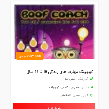
2,525,000 تومان
کوچینگ مهارت های زندگی 10 تا 12 سال
صفرتاصد
آموزشگاه:
مدرس آکادمی کوچینگ
مدرس:
نامشخص
کلاس بعدی:
خرید دوره