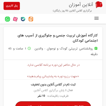
آنلاین آموزان
پنل کاربری
برگزاری کلاس آنلاین (10روز رایگان)
دوره های آنلاین
کارگاه آموزش تربیت جنسی و جلوگیری از آسیب های
آزمون های آنلاین
اجتماعی کودکان
مقالات آنلاین آموزان
روانشناسی تربیتی کودک و نوجوان - والدین
1 ساعت و 45
access_time
assignment
دقیقه
خرید سرویس کلاس آنلاین
در حال حاضر این دوره برنامه کلاسی ندارد.
پیشنهادهای ویژه
تخفیفهای مشارکتی
«جهت رزرو دوره به پشتیبانی پیام بدهید»
ثبت نام در کلاس آنلاین بدون تخفیف
درباره ما
فعال تا پایان برگزاری کلاس آنلاین
ظرفیت باقیمانده :
10 نفر