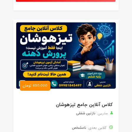
650,000 تومان
کلاس آنلاین جامع تیزهوشان
نازنین شفقی
مدرس:
نامشخص
کلاس بعدی: