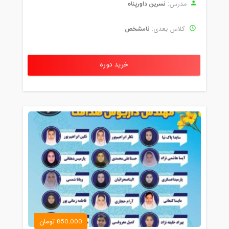
نسرین داورپناه
مدرس:
نامشخص
کلاس بعدی:
خرید دوره
850,000 تومان