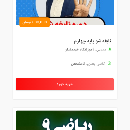
600,000 تومان
نابغه شو پایه چهارم
آموزشگاه خردمندان
مدرس:
نامشخص
کلاس بعدی:
خرید دوره