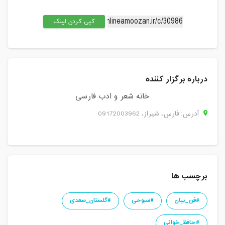
کپی کردن لینک
درباره برگزار کننده
خانه شعر و ادب فارسی
آدرس: فارس، شيراز، 09172003962
برچسب ها
#فن_بیان
#سبوحی
#گلستان_سعدی
#حافظ_خوانی