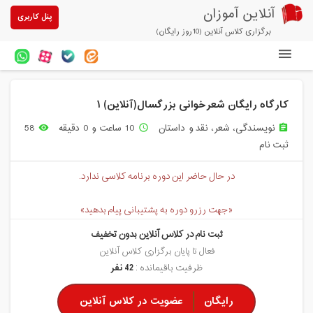
آنلاین آموزان
پنل کاربری
برگزاری کلاس آنلاین (10روز رایگان)
دوره های آنلاین
کارگاه رایگان شعرخوانی بزرگسال(آنلاین) ۱
آزمون های آنلاین
نویسندگی، شعر، نقد و داستان
10 ساعت و 0 دقیقه
58
remove_red_eye
access_time
assignment
مقالات آنلاین آموزان
ثبت نام
خرید سرویس کلاس آنلاین
در حال حاضر این دوره برنامه کلاسی ندارد.
پیشنهادهای ویژه
«جهت رزرو دوره به پشتیبانی پیام بدهید»
تخفیفهای مشارکتی
ثبت نام در کلاس آنلاین بدون تخفیف
درباره ما
فعال تا پایان برگزاری کلاس آنلاین
ظرفیت باقیمانده :
42 نفر
رایگان
عضویت در کلاس آنلاین