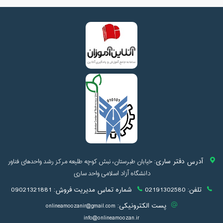
آدرس دفتر ساری:
خیابان طبرستان، نبش کوچه طلیعه مرکز رشد واحدهای فناور
دانشگاه آزاد اسلامی واحد ساری
تلفن:
02191302580
شماره تماس مدیریت فروش:
09021321881
پست الکترونیکی:
onlineamoozanir@gmail.com
info@onlineamoozan.ir