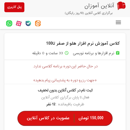
آنلاین آموزان
پنل کاربری
برگزاری کلاس آنلاین (10روز رایگان)
دوره های آنلاین
کلاس آموزش نرم افزار هلو از صفر تا100
آزمون های آنلاین
نرم افزارها و برنامه نویسی
33 ساعت و 0 دقیقه
access_time
assignment
مقالات آنلاین آموزان
در حال حاضر این دوره برنامه کلاسی ندارد.
خرید سرویس کلاس آنلاین
«جهت رزرو دوره به پشتیبانی پیام بدهید»
پیشنهادهای ویژه
ثبت نام در کلاس آنلاین بدون تخفیف
تخفیفهای مشارکتی
فعال تا پایان برگزاری کلاس آنلاین
ظرفیت باقیمانده :
12 نفر
درباره ما
150,000 تومان
عضویت در کلاس آنلاین