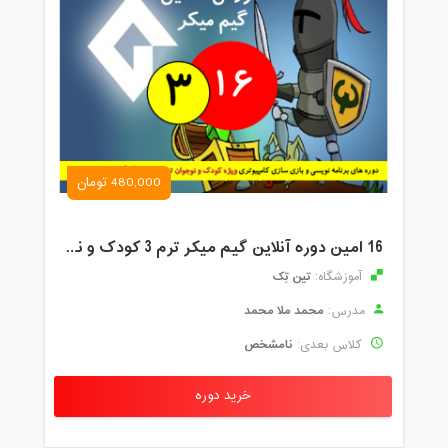
480,000 تومان
16 امین دوره آنلاین گیم میکر ترم 3 کودک و نوجوان تین تِک
تین تِک
آموزشگاه:
محمد ملا محمد
مدرس:
نامشخص
کلاس بعدی:
خرید دوره