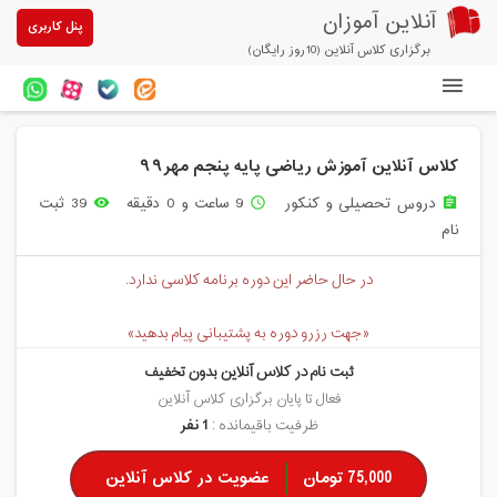
آنلاین آموزان
پنل کاربری
برگزاری کلاس آنلاین (10روز رایگان)
دوره های آنلاین
کلاس آنلاین آموزش ریاضی پایه پنجم مهر۹۹
آزمون های آنلاین
دروس تحصیلی و کنکور
9 ساعت و 0 دقیقه
39 ثبت
remove_red_eye
access_time
assignment
مقالات آنلاین آموزان
نام
خرید سرویس کلاس آنلاین
در حال حاضر این دوره برنامه کلاسی ندارد.
پیشنهادهای ویژه
«جهت رزرو دوره به پشتیبانی پیام بدهید»
تخفیفهای مشارکتی
ثبت نام در کلاس آنلاین بدون تخفیف
درباره ما
فعال تا پایان برگزاری کلاس آنلاین
ظرفیت باقیمانده :
1 نفر
75,000 تومان
عضویت در کلاس آنلاین