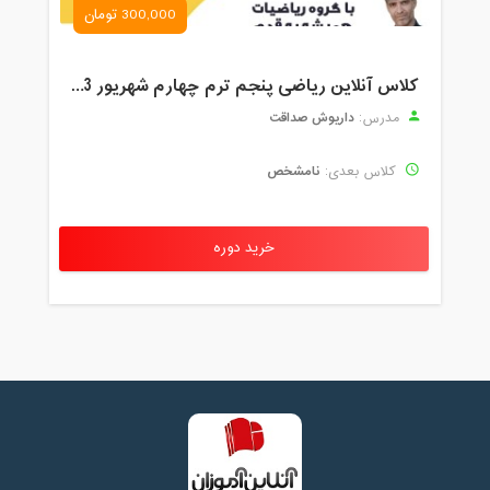
300,000 تومان
کلاس آنلاین ریاضی پنجم ترم چهارم شهریور 1403
داریوش صداقت
مدرس:
نامشخص
کلاس بعدی:
خرید دوره