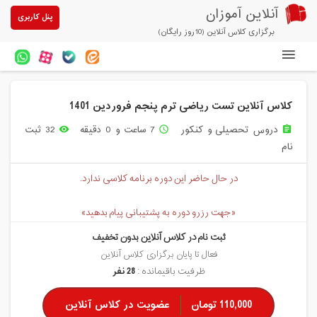
آنلاین آموزان
پنل کاربری
برگزاری کلاس آنلاین (10روز رایگان)
دوره های آنلاین
کلاس آنلاین تست ریاضی ترم پنجم فروردین 1401
آزمون های آنلاین
دروس تحصیلی و کنکور
7 ساعت و 0 دقیقه
32 ثبت
remove_red_eye
access_time
assignment
مقالات آنلاین آموزان
نام
خرید سرویس کلاس آنلاین
در حال حاضر این دوره برنامه کلاسی ندارد.
پیشنهادهای ویژه
«جهت رزرو دوره به پشتیبانی پیام بدهید»
تخفیفهای مشارکتی
ثبت نام در کلاس آنلاین بدون تخفیف
درباره ما
فعال تا پایان برگزاری کلاس آنلاین
ظرفیت باقیمانده :
28 نفر
110,000 تومان
عضویت در کلاس آنلاین