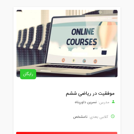
رایگان
موفقیت در ریاضی ششم
نسرین داورپناه
مدرس:
نامشخص
کلاس بعدی: