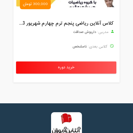
300,000 تومان
کلاس آنلاین ریاضی پنجم ترم چهارم شهریور 1403
داریوش صداقت
مدرس:
نامشخص
کلاس بعدی:
خرید دوره