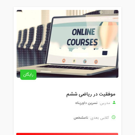
رایگان
موفقیت در ریاضی ششم
نسرین داورپناه
مدرس:
نامشخص
کلاس بعدی: