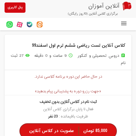
آنلاین آموزان
پنل کاربری
برگزاری کلاس آنلاین (10روز رایگان)
دوره های آنلاین
کلاس آنلاین تست ریاضی ششم ترم اول اسفند99
آزمون های آنلاین
دروس تحصیلی و کنکور
9 ساعت و 0 دقیقه
27 ثبت
remove_red_eye
access_time
assignment
مقالات آنلاین آموزان
نام
خرید سرویس کلاس آنلاین
در حال حاضر این دوره برنامه کلاسی ندارد.
پیشنهادهای ویژه
«جهت رزرو دوره به پشتیبانی پیام بدهید»
تخفیفهای مشارکتی
ثبت نام در کلاس آنلاین بدون تخفیف
درباره ما
فعال تا پایان برگزاری کلاس آنلاین
ظرفیت باقیمانده :
23 نفر
85,000 تومان
عضویت در کلاس آنلاین