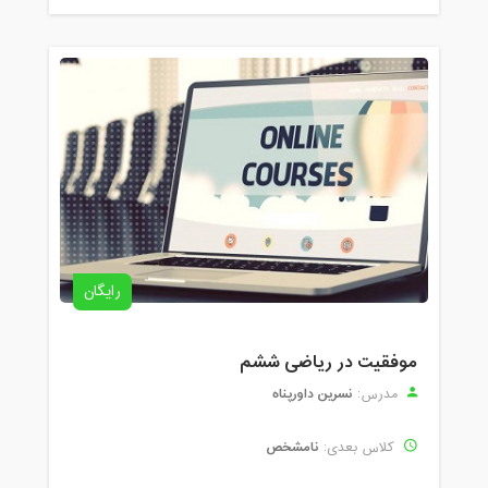
رایگان
موفقیت در ریاضی ششم
نسرین داورپناه
مدرس:
نامشخص
کلاس بعدی: