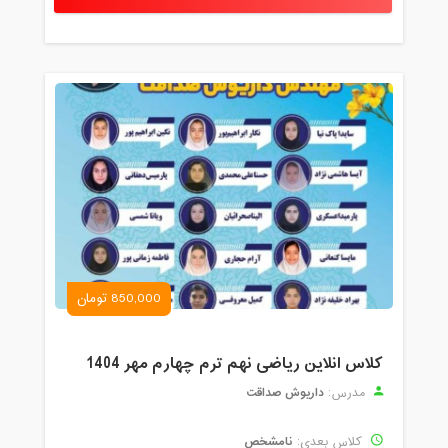
850,000 تومان
کلاس انلاین ریاضی نهم ترم چهارم مهر 1404
داریوش صداقت
مدرس:
نامشخص
کلاس بعدی: