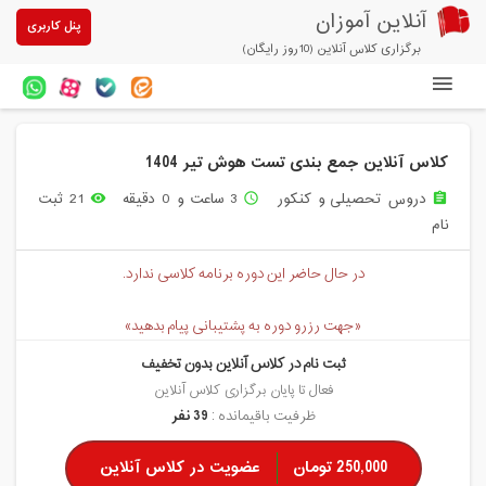
آنلاین آموزان
پنل کاربری
برگزاری کلاس آنلاین (10روز رایگان)
دوره های آنلاین
کلاس آنلاین جمع بندی تست هوش تیر 1404
آزمون های آنلاین
دروس تحصیلی و کنکور
3 ساعت و 0 دقیقه
21 ثبت
remove_red_eye
access_time
assignment
مقالات آنلاین آموزان
نام
خرید سرویس کلاس آنلاین
در حال حاضر این دوره برنامه کلاسی ندارد.
پیشنهادهای ویژه
«جهت رزرو دوره به پشتیبانی پیام بدهید»
تخفیفهای مشارکتی
ثبت نام در کلاس آنلاین بدون تخفیف
درباره ما
فعال تا پایان برگزاری کلاس آنلاین
ظرفیت باقیمانده :
39 نفر
250,000 تومان
عضویت در کلاس آنلاین