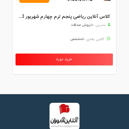
کلاس آنلاین ریاضی پنجم ترم چهارم شهریور 1403
داریوش صداقت
مدرس:
نامشخص
کلاس بعدی:
خرید دوره