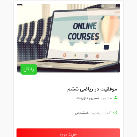
رایگان
موفقیت در ریاضی ششم
نسرین داورپناه
مدرس:
نامشخص
کلاس بعدی:
خرید دوره