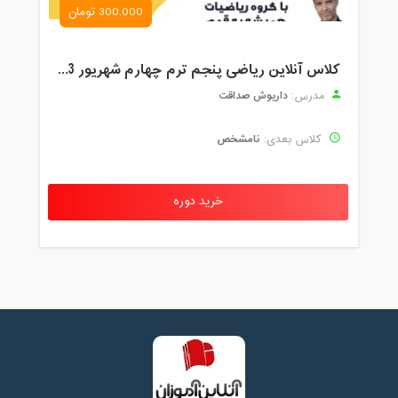
300,000 تومان
کلاس آنلاین ریاضی پنجم ترم چهارم شهریور 1403
داریوش صداقت
مدرس:
نامشخص
کلاس بعدی:
خرید دوره