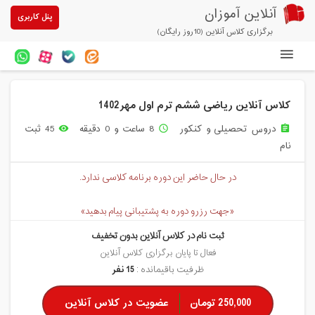
آنلاین آموزان
پنل کاربری
برگزاری کلاس آنلاین (10روز رایگان)
دوره های آنلاین
کلاس آنلاین ریاضی ششم ترم اول مهر1402
آزمون های آنلاین
دروس تحصیلی و کنکور
8 ساعت و 0 دقیقه
45 ثبت
remove_red_eye
access_time
assignment
مقالات آنلاین آموزان
نام
خرید سرویس کلاس آنلاین
در حال حاضر این دوره برنامه کلاسی ندارد.
پیشنهادهای ویژه
«جهت رزرو دوره به پشتیبانی پیام بدهید»
تخفیفهای مشارکتی
ثبت نام در کلاس آنلاین بدون تخفیف
درباره ما
فعال تا پایان برگزاری کلاس آنلاین
ظرفیت باقیمانده :
15 نفر
250,000 تومان
عضویت در کلاس آنلاین