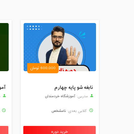
600,000 تومان
نابغه شو پایه چهارم
آمو
آموزشگاه خردمندان
مدرس:
م
نامشخص
کلاس بعدی:
ک
خرید دوره