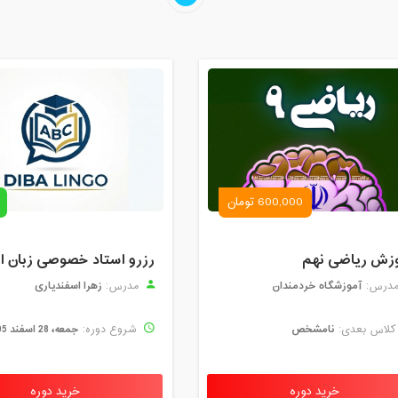
600,000 تومان
زش ریاضی نهم
آموزشگاه خردمندان
زهرا اسفندیاری
درس:
مدرس:
نامشخص
جمعه، 28 اسفند 1405
لاس بعدی:
شروع دوره:
خرید دوره
خرید دوره