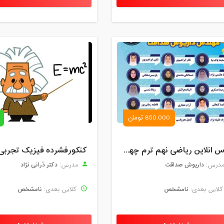
850,000 تومان
کلاس انلاین ریاضی نهم ترم چهارم مهر 1404
کنکورفشرده فیزیک تجربی
داریوش صداقت
دکتر دُرانی نژاد
درس:
مدرس:
نامشخص
نامشخص
لاس بعدی:
کلاس بعدی: