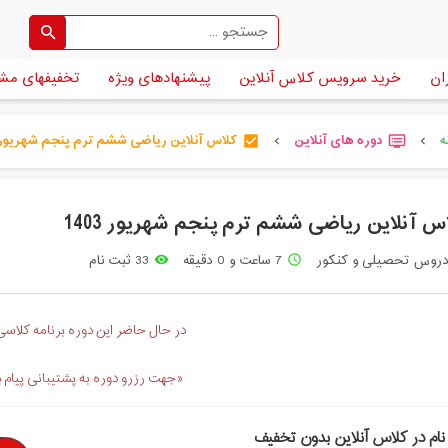
ان
خرید سرویس کلاس آنلاین
پیشنهادهای ویژه
تخفیفهای مش
ه
دوره های آنلاین
کلاس آنلاین ریاضی ششم ترم پنجم شهریور 14 [...
check_box
dvr
chevron_left
chevron_left
س آنلاین ریاضی ششم ترم پنجم شهریور 1403
روس تحصیلی و کنکور
7 ساعت و 0 دقیقه
33 ثبت نام
remove_red_eye
access_time
در حال حاضر این دوره برنامه کلاسی 
«جهت رزرو دوره به پشتیبانی پیام 
نام در کلاس آنلاین بدون تخفیف