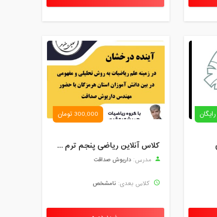
رایگان
300,000 تومان
کلاس آنلاین ریاضی پنجم ترم چهارم شهریور 1403
داریوش صداقت
مدرس:
نامشخص
کلاس بعدی: