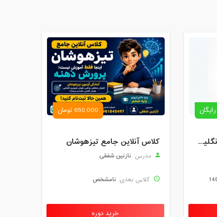
رایگان
650,000 تومان
رزرو استاد خصوصی زبان انگلیسی | کلاس یک‌نفره با زهرا اسفندیاری + مشاوره رایگان
کلاس آنلاین جامع تیزهوشان
نازنین شفقی
مدرس:
نامشخص
کلاس بعدی:
خرید دوره