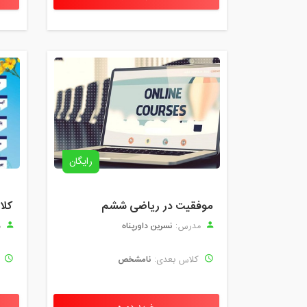
رایگان
موفقیت در ریاضی ششم
نسرین داورپناه
مدرس:
م
نامشخص
کلاس بعدی:
ک