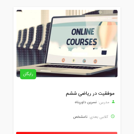
رایگان
موفقیت در ریاضی ششم
نسرین داورپناه
مدرس:
نامشخص
کلاس بعدی: