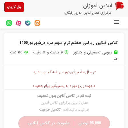
آنلاین آموزان
پنل کاربری
برگزاری کلاس آنلاین (10روز رایگان)
دوره های آنلاین
کلاس آنلاین ریاضی هفتم ترم سوم مرداد_شهریور1400
آزمون های آنلاین
دروس تحصیلی و کنکور
9 ساعت و 0 دقیقه
60 ثبت
remove_red_eye
access_time
assignment
مقالات آنلاین آموزان
نام
خرید سرویس کلاس آنلاین
در حال حاضر این دوره برنامه کلاسی ندارد.
پیشنهادهای ویژه
«جهت رزرو دوره به پشتیبانی پیام بدهید»
تخفیفهای مشارکتی
ثبت نام در کلاس آنلاین بدون تخفیف
درباره ما
فعال تا پایان برگزاری کلاس آنلاین
ظرفیت باقیمانده :
تکمیل ظرفیت
95,000 تومان
عضویت در کلاس آنلاین