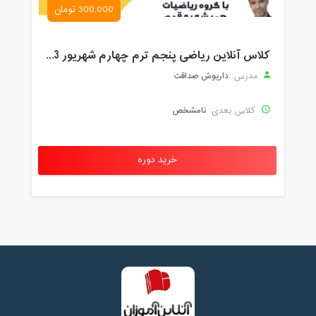
300,000 تومان
کلاس آنلاین ریاضی پنجم ترم چهارم شهریور 1403
داریوش صداقت
مدرس:
نامشخص
کلاس بعدی:
خرید دوره