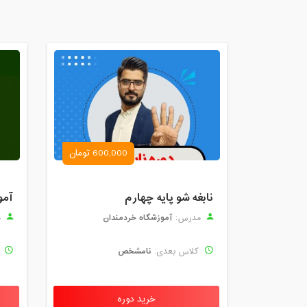
600,000 تومان
نابغه شو پایه چهارم
آمو
آموزشگاه خردمندان
مدرس:
م
نامشخص
کلاس بعدی:
ک
خرید دوره