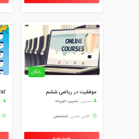
رایگان
موفقیت در ریاضی ششم
نسرین داورپناه
مدرس:
م
نامشخص
کلاس بعدی:
ک
خرید دوره