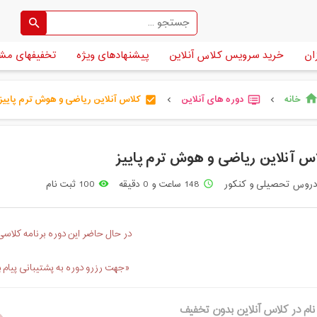
ان
خرید سرویس کلاس آنلاین
پیشنهادهای ویژه
تخفیفهای مش
خانه
دوره های آنلاین
کلاس آنلاین ریاضی و هوش ترم پاییز
hom
check_box
dvr
chevron_left
chevron_left
س آنلاین ریاضی و هوش ترم پاییز
روس تحصیلی و کنکور
148 ساعت و 0 دقیقه
100 ثبت نام
remove_red_eye
access_time
در حال حاضر این دوره برنامه کلاسی 
«جهت رزرو دوره به پشتیبانی پیام 
نام در کلاس آنلاین بدون تخفیف