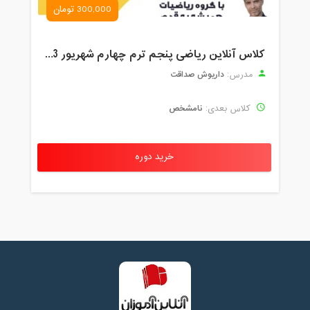
300,000 تومان
کلاس آنلاین ریاضی پنجم ترم چهارم شهریور 1403
داریوش صداقت
مدرس:
نامشخص
کلاس بعدی:
خرید دوره