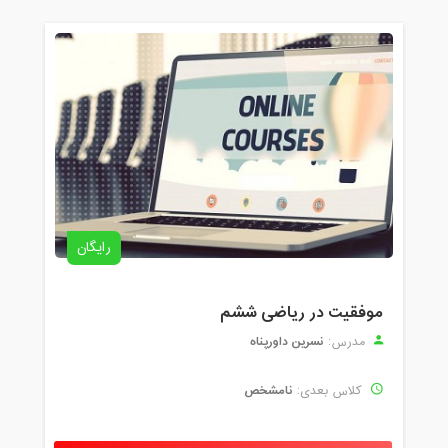
رایگان
موفقیت در ریاضی ششم
نسرین داورپناه
مدرس:
نامشخص
کلاس بعدی: