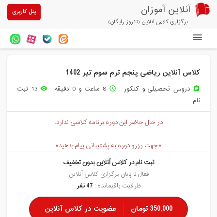
آنلاین آموزان
پنل کاربری
برگزاری کلاس آنلاین (10روز رایگان)
دوره های آنلاین
کلاس آنلاین ریاضی پنجم ترم سوم تیر 1402
آزمون های آنلاین
دروس تحصیلی و کنکور
8 ساعت و 0 دقیقه
13 ثبت
remove_red_eye
access_time
assignment
مقالات آنلاین آموزان
نام
خرید سرویس کلاس آنلاین
در حال حاضر این دوره برنامه کلاسی ندارد.
پیشنهادهای ویژه
«جهت رزرو دوره به پشتیبانی پیام بدهید»
تخفیفهای مشارکتی
ثبت نام در کلاس آنلاین بدون تخفیف
درباره ما
فعال تا پایان برگزاری کلاس آنلاین
ظرفیت باقیمانده :
47 نفر
350,000 تومان
عضویت در کلاس آنلاین