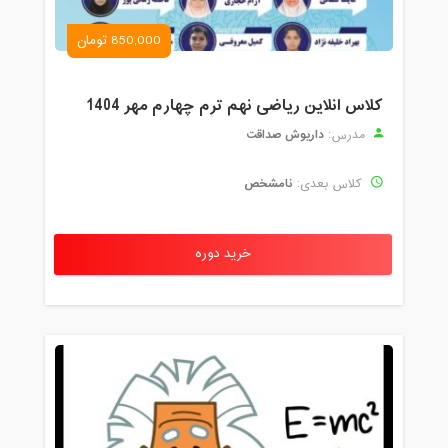
850,000 تومان
کلاس انلاین ریاضی نهم ترم چهارم مهر 1404
داریوش صداقت
مدرس:
نامشخص
کلاس بعدی:
خرید دوره