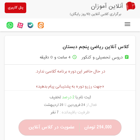
آنلاین آموزان
پنل کاربری
برگزاری کلاس آنلاین (10روز رایگان)
دوره های آنلاین
کلاس آنلاین ریاضی پنجم دبستان
آزمون های آنلاین
دروس تحصیلی و کنکور
4 ساعت و 0 دقیقه
access_time
assignment
مقالات آنلاین آموزان
در حال حاضر این دوره برنامه کلاسی ندارد.
خرید سرویس کلاس آنلاین
«جهت رزرو دوره به پشتیبانی پیام بدهید»
پیشنهادهای ویژه
ثبت نام با
2 درصد
تخفیف
تخفیفهای مشارکتی
فعال از
24 فروردین
تا
20 اردیبهشت
ظرفیت باقیمانده :
7 نفر
درباره ما
294,000 تومان
عضویت در کلاس آنلاین