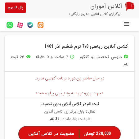
آنلاین آموزان
پنل کاربری
برگزاری کلاس آنلاین (10روز رایگان)
دوره های آنلاین
کلاس آنلاین ریاضی 7/8 ترم ششم اذر 1401
آزمون های آنلاین
دروس تحصیلی و کنکور
7 ساعت و 0 دقیقه
26 ثبت
remove_red_eye
access_time
assignment
مقالات آنلاین آموزان
نام
خرید سرویس کلاس آنلاین
در حال حاضر این دوره برنامه کلاسی ندارد.
پیشنهادهای ویژه
«جهت رزرو دوره به پشتیبانی پیام بدهید»
تخفیفهای مشارکتی
ثبت نام در کلاس آنلاین بدون تخفیف
درباره ما
فعال تا پایان برگزاری کلاس آنلاین
ظرفیت باقیمانده :
34 نفر
220,000 تومان
عضویت در کلاس آنلاین