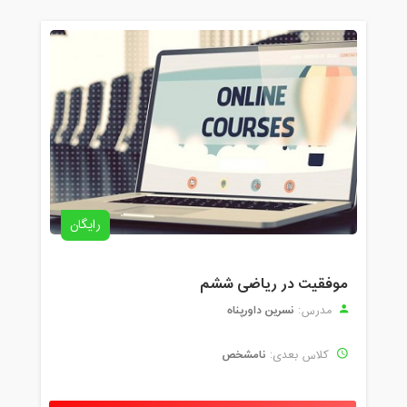
رایگان
موفقیت در ریاضی ششم
نسرین داورپناه
مدرس:
نامشخص
کلاس بعدی: