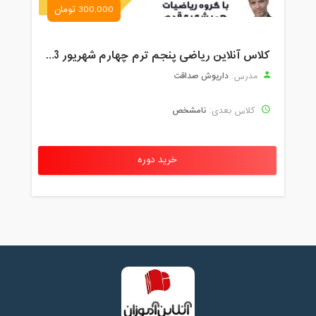
300,000 تومان
کلاس آنلاین ریاضی پنجم ترم چهارم شهریور 1403
داریوش صداقت
مدرس:
نامشخص
کلاس بعدی:
خرید دوره