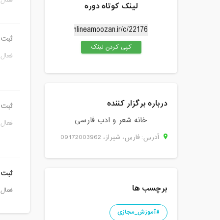
فعال 
لینک کوتاه دوره
ثبت ن
کپی کردن لینک
فعال 
درباره برگزار کننده
ثبت ن
خانه شعر و ادب فارسی
فعال 
آدرس: فارس، شيراز، 09172003962
ثبت 
برچسب ها
فعال 
#آموزش_مجازی