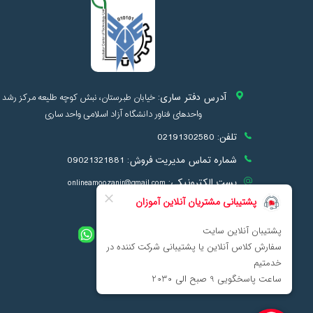
آدرس دفتر ساری:
خیابان طبرستان، نبش کوچه طلیعه مرکز رشد
واحدهای فناور دانشگاه آزاد اسلامی واحد ساری
تلفن:
02191302580
شماره تماس مدیریت فروش:
09021321881
پست الکترونیکی:
onlineamoozanir@gmail.com
info@onlineamoozan.ir