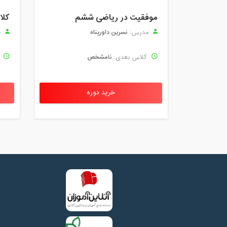
موفقیت در ریاضی ششم
نسرین داورپناه
مدرس:
م
نامشخص
کلاس بعدی:
ک
خرید دوره