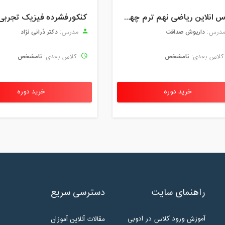
کلاس انلاین ریاضی نهم ترم چهارم مهر 1404
کنکورفشرده فیزیک تجربی
داریوش صداقت
دکتر دُرانی نژاد
درس:
مدرس:
نامشخص
نامشخص
لاس بعدی:
کلاس بعدی:
خرید دوره
خرید دوره
راهنمای سایت
دسترسی سریع
آموزش ورود کلاس در ادوبی
مقالات آنلاین آموزان