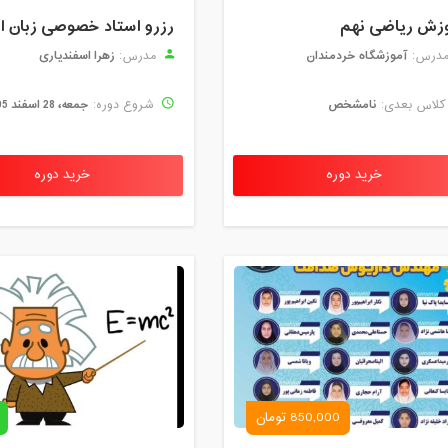
زش ریاضی نهم
آموزشگاه خردمندان
زهرا اسفندیاری
درس:
مدرس:
نامشخص
جمعه، 28 اسفند 1405
لاس بعدی:
شروع دوره:
خرید دوره
خرید دوره
850,000 تومان