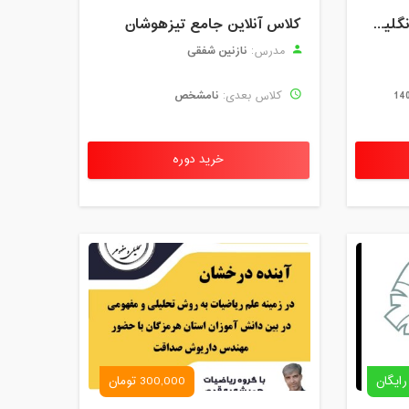
رزرو استاد خصوصی زبان انگلیسی | کلاس یک‌نفره با زهرا اسفندیاری + مشاوره رایگان
کلاس آنلاین جامع تیزهوشان
نازنین شفقی
مدرس:
نامشخص
کلاس بعدی:
خرید دوره
رایگان
300,000 تومان