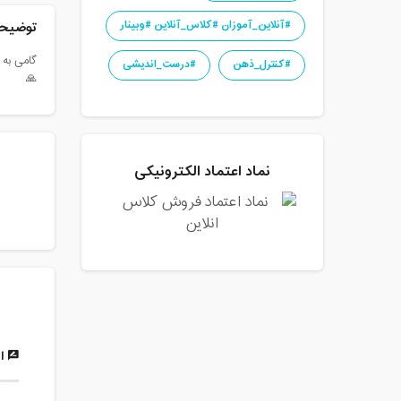
توضیحا
#آنلاین_آموزان #کلاس_آنلاین #وبینار
گامی به 
#کنترل_ذهن
#درست_اندیشی
🙏
نماد اعتماد الکترونیکی
ار