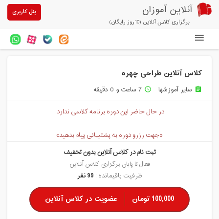
آنلاین آموزان
پنل کاربری
برگزاری کلاس آنلاین (10روز رایگان)
دوره های آنلاین
کلاس آنلاین طراحی چهره
آزمون های آنلاین
سایر آموزشها
7 ساعت و 0 دقیقه
access_time
assignment
مقالات آنلاین آموزان
در حال حاضر این دوره برنامه کلاسی ندارد.
خرید سرویس کلاس آنلاین
«جهت رزرو دوره به پشتیبانی پیام بدهید»
پیشنهادهای ویژه
ثبت نام در کلاس آنلاین بدون تخفیف
تخفیفهای مشارکتی
فعال تا پایان برگزاری کلاس آنلاین
ظرفیت باقیمانده :
99 نفر
درباره ما
100,000 تومان
عضویت در کلاس آنلاین