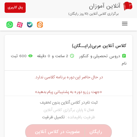
آنلاین آموزان
پنل کاربری
برگزاری کلاس آنلاین (10روز رایگان)
دوره های آنلاین
کلاس آنلاین عربی(رایــگان)
آزمون های آنلاین
دروس تحصیلی و کنکور
2 ساعت و 0 دقیقه
600 ثبت
remove_red_eye
access_time
assignment
مقالات آنلاین آموزان
نام
خرید سرویس کلاس آنلاین
در حال حاضر این دوره برنامه کلاسی ندارد.
پیشنهادهای ویژه
«جهت رزرو دوره به پشتیبانی پیام بدهید»
تخفیفهای مشارکتی
ثبت نام در کلاس آنلاین بدون تخفیف
درباره ما
فعال تا پایان برگزاری کلاس آنلاین
ظرفیت باقیمانده :
تکمیل ظرفیت
رایگان
عضویت در کلاس آنلاین