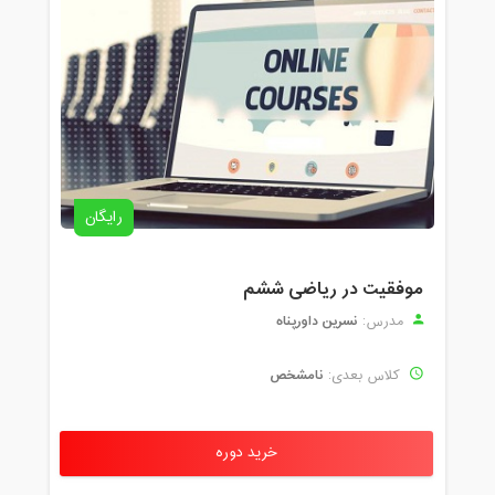
رایگان
موفقیت در ریاضی ششم
نسرین داورپناه
مدرس:
نامشخص
کلاس بعدی:
خرید دوره