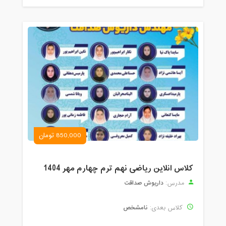
850,000 تومان
کلاس انلاین ریاضی نهم ترم چهارم مهر 1404
داریوش صداقت
مدرس:
نامشخص
کلاس بعدی: