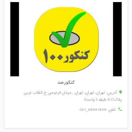
کنکورصد
آدرس: تهران، تهران، تهران _میدان فردوسی خ انقلاب غربی
پلاک617 طبقه 3 واحد6
تلفن:
021_88941809