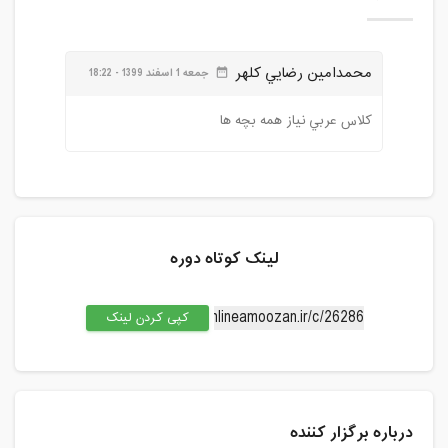
محمدامين رضايي کلهر
جمعه 1 اسفند 1399 - 18:22
date_range
کلاس عربي نياز همه بچه ها
لینک کوتاه دوره
کپی کردن لینک
درباره برگزار کننده