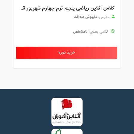
کلاس آنلاین ریاضی پنجم ترم چهارم شهریور 1403
داریوش صداقت
مدرس:
نامشخص
کلاس بعدی:
خرید دوره