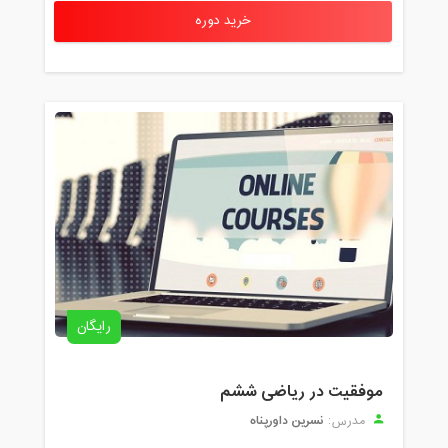
خرید دوره
رایگان
موفقیت در ریاضی ششم
نسرین داورپناه
مدرس: