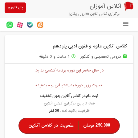
آنلاین آموزان
پنل کاربری
برگزاری کلاس آنلاین (10روز رایگان)
دوره های آنلاین
کلاس آنلاین علوم و فنون ادبی یازدهم
آزمون های آنلاین
دروس تحصیلی و کنکور
1 ساعت و 0 دقیقه
access_time
assignment
مقالات آنلاین آموزان
در حال حاضر این دوره برنامه کلاسی ندارد.
خرید سرویس کلاس آنلاین
«جهت رزرو دوره به پشتیبانی پیام بدهید»
پیشنهادهای ویژه
ثبت نام در کلاس آنلاین بدون تخفیف
تخفیفهای مشارکتی
فعال تا پایان برگزاری کلاس آنلاین
ظرفیت باقیمانده :
30 نفر
درباره ما
250,000 تومان
عضویت در کلاس آنلاین