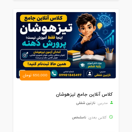
650,000 تومان
کلاس آنلاین جامع تیزهوشان
نازنین شفقی
مدرس:
نامشخص
کلاس بعدی: