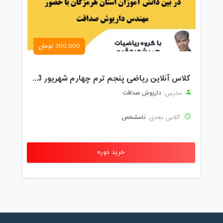
300,000 تومان
کلاس آنلاین ریاضی پنجم ترم چهارم شهریور 1403
داریوش صداقت
مدرس:
نامشخص
کلاس بعدی:
خرید دوره