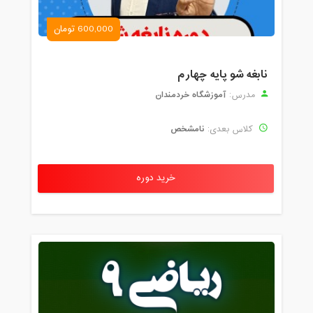
600,000 تومان
نابغه شو پایه چهارم
آموزشگاه خردمندان
مدرس:
نامشخص
کلاس بعدی:
خرید دوره