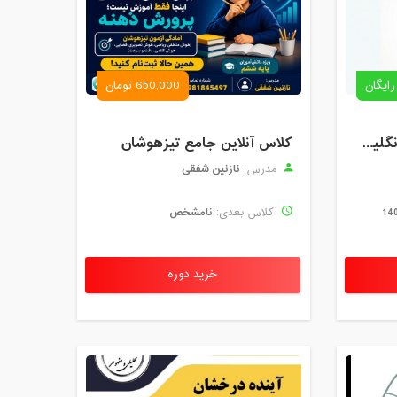
رایگان
650,000 تومان
رزرو استاد خصوصی زبان انگلیسی | کلاس یک‌نفره با زهرا اسفندیاری + مشاوره رایگان
کلاس آنلاین جامع تیزهوشان
نازنین شفقی
مدرس:
نامشخص
کلاس بعدی:
خرید دوره