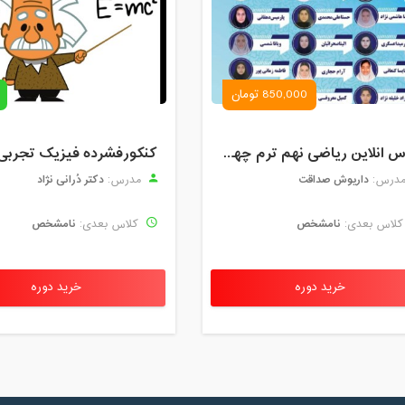
850,000 تومان
کلاس انلاین ریاضی نهم ترم چهارم مهر 1404
کنکورفشرده فیزیک تجربی
داریوش صداقت
دکتر دُرانی نژاد
درس:
مدرس:
نامشخص
نامشخص
لاس بعدی:
کلاس بعدی:
خرید دوره
خرید دوره