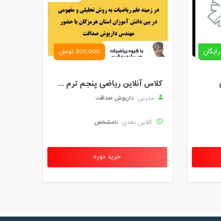
رایگان
300,000 تومان
کلاس آنلاین ریاضی پنجم ترم چهارم شهریور 1403
داریوش صداقت
مدرس:
نامشخص
کلاس بعدی:
خرید دوره