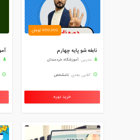
600,000 تومان
نابغه شو پایه چهارم
آمو
آموزشگاه خردمندان
مدرس:
م
نامشخص
کلاس بعدی:
ک
خرید دوره