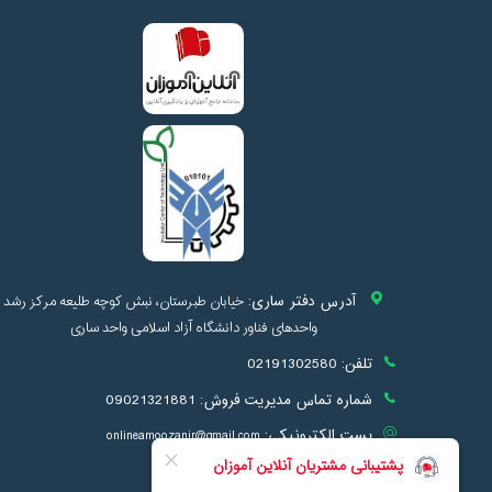
آدرس دفتر ساری:
خیابان طبرستان، نبش کوچه طلیعه مرکز رشد
واحدهای فناور دانشگاه آزاد اسلامی واحد ساری
تلفن:
02191302580
شماره تماس مدیریت فروش:
09021321881
پست الکترونیکی:
onlineamoozanir@gmail.com
info@onlineamoozan.ir