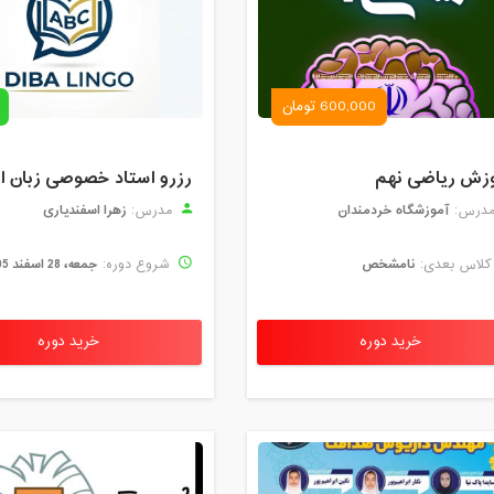
600,000 تومان
زش ریاضی نهم
آموزشگاه خردمندان
زهرا اسفندیاری
درس:
مدرس:
نامشخص
جمعه، 28 اسفند 1405
لاس بعدی:
شروع دوره:
خرید دوره
خرید دوره