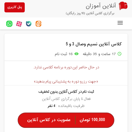
آنلاین آموزان
پنل کاربری
برگزاری کلاس آنلاین (10روز رایگان)
دوره های آنلاین
کلاس آنلاین نسیم وصال 3 و 5
آزمون های آنلاین
17 ساعت و 35 دقیقه
16 ثبت نام
remove_red_eye
access_time
مقالات آنلاین آموزان
در حال حاضر این دوره برنامه کلاسی ندارد.
خرید سرویس کلاس آنلاین
«جهت رزرو دوره به پشتیبانی پیام بدهید»
پیشنهادهای ویژه
ثبت نام در کلاس آنلاین بدون تخفیف
تخفیفهای مشارکتی
فعال تا پایان برگزاری کلاس آنلاین
ظرفیت باقیمانده :
4 نفر
درباره ما
100,000 تومان
عضویت در کلاس آنلاین