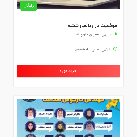
رایگان
موفقیت در ریاضی ششم
نسرین داورپناه
مدرس:
نامشخص
کلاس بعدی:
خرید دوره