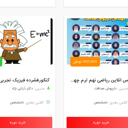
850,000 تومان
کلاس انلاین ریاضی نهم ترم چهارم مهر 1404
کنکورفشرده فیزیک تجربی
داریوش صداقت
دکتر دُرانی نژاد
درس:
مدرس:
نامشخص
نامشخص
لاس بعدی:
کلاس بعدی:
خرید دوره
خرید دوره