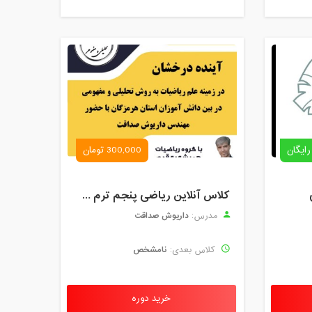
رایگان
300,000 تومان
کلاس آنلاین ریاضی پنجم ترم چهارم شهریور 1403
داریوش صداقت
مدرس:
نامشخص
کلاس بعدی:
خرید دوره