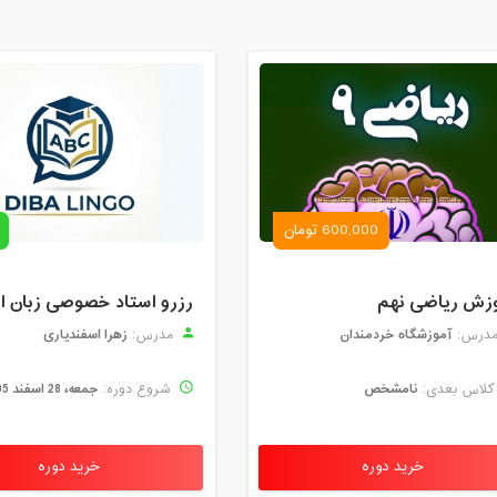
600,000 تومان
زش ریاضی نهم
آموزشگاه خردمندان
زهرا اسفندیاری
درس:
مدرس:
نامشخص
جمعه، 28 اسفند 1405
لاس بعدی:
شروع دوره:
خرید دوره
خرید دوره