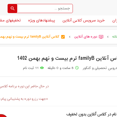
ان
خرید سرویس کلاس آنلاین
پیشنهادهای ویژه
تخفیفهای مش
نه
دوره های آنلاین
کلاس آنلاین familyB ترم بیست و نهم بهمن [...]
check_box
dvr
chevron_left
chevron_left
ین familyB ترم بیست و نهم بهمن 1402
روس تحصیلی و کنکور
8 ساعت و 0 دقیقه
11 ثبت نام
remove_red_eye
access_time
در حال حاضر این دوره برنامه کلاسی 
«جهت رزرو دوره به پشتیبانی پیام 
نام در کلاس آنلاین بدون تخفیف