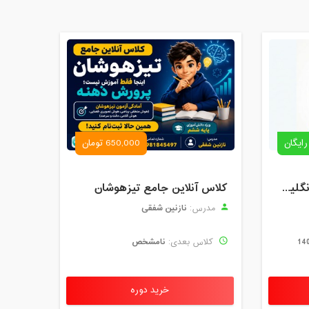
رایگان
650,000 تومان
رزرو استاد خصوصی زبان انگلیسی | کلاس یک‌نفره با زهرا اسفندیاری + مشاوره رایگان
کلاس آنلاین جامع تیزهوشان
نازنین شفقی
مدرس:
نامشخص
کلاس بعدی:
خرید دوره