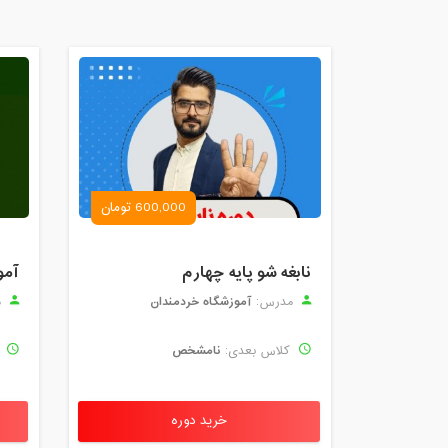
600,000 تومان
نابغه شو پایه چهارم
آمو
آموزشگاه خردمندان
مدرس:
م
نامشخص
کلاس بعدی:
ک
خرید دوره