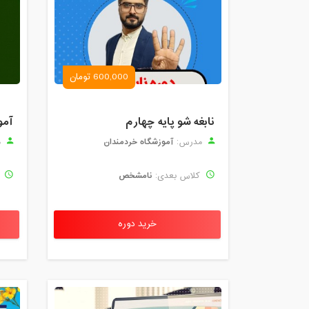
600,000 تومان
نابغه شو پایه چهارم
آمو
آموزشگاه خردمندان
مدرس:
م
نامشخص
کلاس بعدی:
ک
خرید دوره