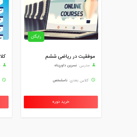
رایگان
موفقیت در ریاضی ششم
نسرین داورپناه
مدرس:
م
نامشخص
کلاس بعدی:
ک
خرید دوره