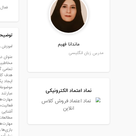
فعال 
توضیحا
ماندانا فهیم
اموزش زب
مدرس زبان انگلیسی
عنوان دوره: ک
مخاطبین
تمامی گ
هدف کلی
ایجاد ی
موضوعات
نماد اعتماد الکترونیکی
عبارتند ا
مهارت‌ه
فعالیت‌
آشنایی ب
مطالعات
مهارت‌ه
بازی‌ها