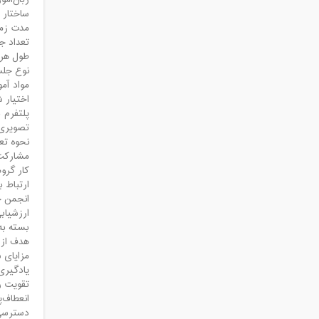
زبان‌آم
ساختار د
مدت زمان دوره: ترم 32 
تعداد جلسات: ه
طول هر جلسه: 
نوع جلس
اختیار ش
تصویری،
نحوه تع
مشارکت 
کار گرو
ارتباط 
انجمن خ
ارزشیابی
بسته به
هدف از ا
مزایای 
یادگیری
تقویت ر
انعطاف‌
دسترسی 