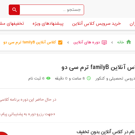
ان
خرید سرویس کلاس آنلاین
پیشنهادهای ویژه
تخفیفهای مش
خانه
دوره های آنلاین
کلاس آنلاین familyB ترم سی دو
home
check_box
dvr
chevron_left
chevron_left
نلاین familyB ترم سی دو
روس تحصیلی و کنکور
8 ساعت و 0 دقیقه
6 ثبت نام
remove_red_eye
access_time
در حال حاضر این دوره برنامه کلاسی 
«جهت رزرو دوره به پشتیبانی پیام 
نام در کلاس آنلاین بدون تخفیف