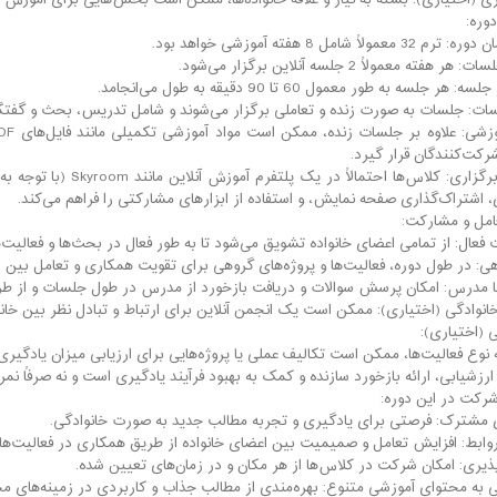
وزی (اختیاری): بسته به نیاز و علاقه خانواده‌ها، ممکن است بخش‌هایی برای آموزش
وره:
معمولاً شامل 8 هفته آموزشی خواهد بود.
ر هفته معمولاً 2 جلسه آنلاین برگزار می‌شود.
هر جلسه به طور معمول 60 تا 90 دقیقه به طول می‌انجامد.
ات: جلسات به صورت زنده و تعاملی برگزار می‌شوند و شامل تدریس، بحث و گفتگ
رکت‌کنندگان قرار گیرد.
پلتفرم برگزاری: کلاس‌ها
 اشتراک‌گذاری صفحه نمایش، و استفاده از ابزارهای مشارکتی را فراهم می‌کند.
امل و مشارکت:
فعال: از تمامی اعضای خانواده تشویق می‌شود تا به طور فعال در بحث‌ها و فعالیت
هی: در طول دوره، فعالیت‌ها و پروژه‌های گروهی برای تقویت همکاری و تعامل بین ا
با مدرس: امکان پرسش سوالات و دریافت بازخورد از مدرس در طول جلسات و از ط
انوادگی (اختیاری): ممکن است یک انجمن آنلاین برای ارتباط و تبادل نظر بین خانو
 (اختیاری):
 نوع فعالیت‌ها، ممکن است تکالیف عملی یا پروژه‌هایی برای ارزیابی میزان یادگیر
رزشیابی، ارائه بازخورد سازنده و کمک به بهبود فرآیند یادگیری است و نه صرفاً نمر
شرکت در این دوره:
 مشترک: فرصتی برای یادگیری و تجربه مطالب جدید به صورت خانوادگی.
وابط: افزایش تعامل و صمیمیت بین اعضای خانواده از طریق همکاری در فعالیت‌ها
پذیری: امکان شرکت در کلاس‌ها از هر مکان و در زمان‌های تعیین شده.
به محتوای آموزشی متنوع: بهره‌مندی از مطالب جذاب و کاربردی در زمینه‌های م