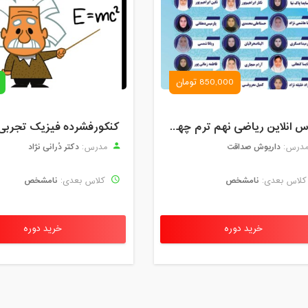
850,000 تومان
کلاس انلاین ریاضی نهم ترم چهارم مهر 1404
کنکورفشرده فیزیک تجربی
داریوش صداقت
دکتر دُرانی نژاد
درس:
مدرس:
نامشخص
نامشخص
لاس بعدی:
کلاس بعدی:
خرید دوره
خرید دوره