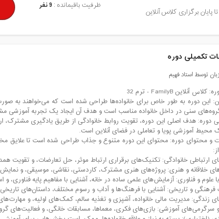
ظرفیت باقیمانده :
9 نفر
تا پایان برگزاری کلاس آنلاین
ت تکمیلی دوره
ان توسط استاد فهیم
لاس آنلاین FamilyB - ترم 32
: این دوره به طور خاص برای خانواده‌ها طراحی شده است که می‌خواهند به صورت آن
روه‌های سنی در داخل خانواده مناسب است و هدف آن ایجاد یک تجربه آموزشی 
 دوره: هدف اصلی این دوره، تقویت روابط خانوادگی از طریق یادگیری مشترک، ار
ک محیط آموزشی پویا و تعاملی در فضای آنلاین است.
 و محتوای دوره: محتوای این دوره متنوع و جذاب طراحی شده است تا علایق مخت
ز:
ای ارتباطی خانوادگی: تکنیک‌های برقراری ارتباط موثر، حل تعارضات، و تقویت همدل
های خلاقانه و هنری: پروژه‌های هنری مشترک، کاردستی، نقاشی، موسیقی، و نمایش‌
ا علوم و فناوری: آزمایش‌های علمی ساده در خانه، آشنایی با مفاهیم پایه فناوری، و اس
 فرهنگی و تاریخی: آشنایی با فرهنگ‌ها و آداب و رسوم مختلف، داستان‌های تاریخی،
ای زندگی: مدیریت مالی خانواده، آشپزی و تغذیه سالم، کمک‌های اولیه، و مهارت‌ها
 و سرگرمی‌های آموزشی: بازی‌های فکری، معماها، مسابقات خانگی، و فعالیت‌های گروه