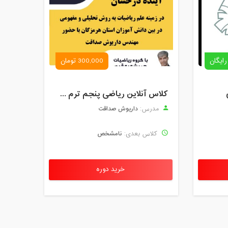
رایگان
300,000 تومان
کلاس آنلاین ریاضی پنجم ترم چهارم شهریور 1403
داریوش صداقت
مدرس:
نامشخص
کلاس بعدی:
خرید دوره