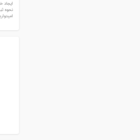
ایجاد خ
نحوه ثبت‌نام: برای ثبت‌نام 
امیدواریم ترم 32 یک تجربه آموزشی فوق‌ا