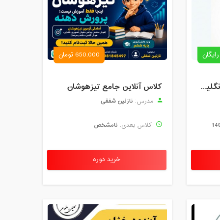
رایگان
650,000 تومان
رزرو استاد خصوصی زبان انگلیسی | کلاس یک‌نفره با زهرا اسفندیاری + مشاوره رایگان
کلاس آنلاین جامع تیزهوشان
نازنین شفقی
مدرس:
نامشخص
کلاس بعدی:
خرید دوره