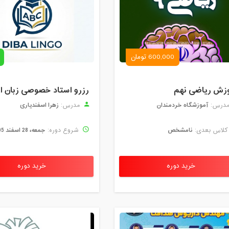
600,000 تومان
زش ریاضی نهم
آموزشگاه خردمندان
زهرا اسفندیاری
درس:
مدرس:
نامشخص
جمعه، 28 اسفند 1405
لاس بعدی:
شروع دوره:
خرید دوره
خرید دوره