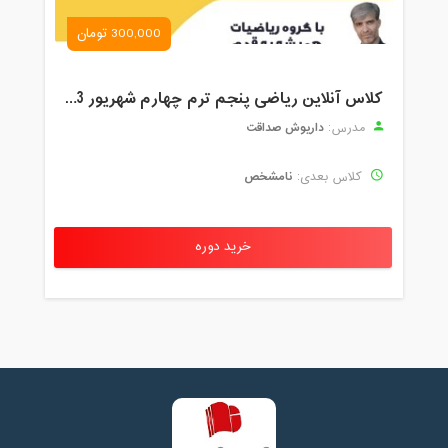
300,000 تومان
کلاس آنلاین ریاضی پنجم ترم چهارم شهریور 1403
داریوش صداقت
مدرس:
نامشخص
کلاس بعدی:
خرید دوره