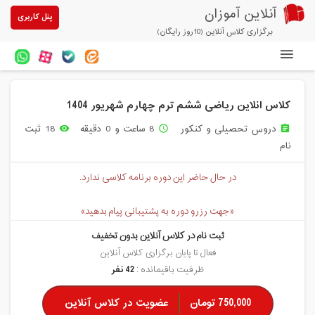
آنلاین آموزان
پنل کاربری
برگزاری کلاس آنلاین (10روز رایگان)
دوره های آنلاین
کلاس انلاین ریاضی ششم ترم چهارم شهریور 1404
آزمون های آنلاین
دروس تحصیلی و کنکور
8 ساعت و 0 دقیقه
18 ثبت
remove_red_eye
access_time
assignment
مقالات آنلاین آموزان
نام
خرید سرویس کلاس آنلاین
در حال حاضر این دوره برنامه کلاسی ندارد.
پیشنهادهای ویژه
«جهت رزرو دوره به پشتیبانی پیام بدهید»
تخفیفهای مشارکتی
ثبت نام در کلاس آنلاین بدون تخفیف
درباره ما
فعال تا پایان برگزاری کلاس آنلاین
ظرفیت باقیمانده :
42 نفر
750,000 تومان
عضویت در کلاس آنلاین