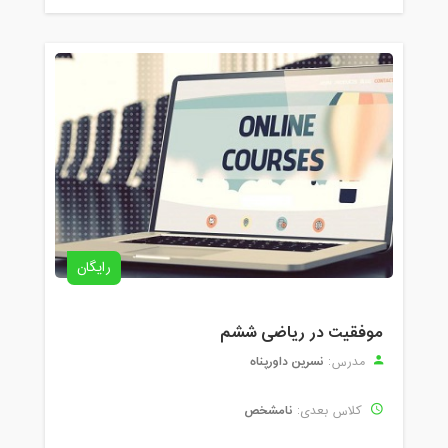
رایگان
موفقیت در ریاضی ششم
نسرین داورپناه
مدرس:
نامشخص
کلاس بعدی: