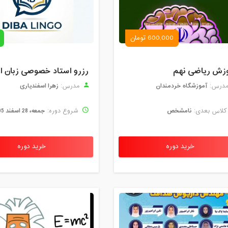
600,000 تومان
زش ریاضی نهم
آموزشگاه خردمندان
زهرا اسفندیاری
درس:
مدرس:
نامشخص
جمعه، 28 اسفند 1405
لاس بعدی:
شروع دوره:
خرید دوره
خرید دوره