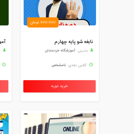
600,000 تومان
نابغه شو پایه چهارم
آمو
آموزشگاه خردمندان
مدرس:
م
نامشخص
کلاس بعدی:
ک
خرید دوره