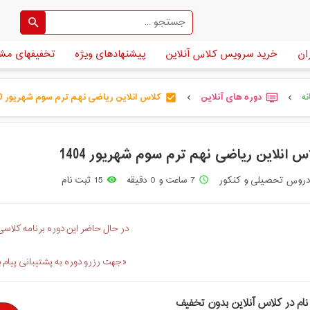
ان
خرید سرویس کلاس آنلاین
پیشنهادهای ویژه
تخفیفهای مش
ه
دوره های آنلاین
کلاس انلاین ریاضی نهم ترم سوم شهریور 140 [...]
check_box
dvr
chevron_left
chevron_left
س انلاین ریاضی نهم ترم سوم شهریور 1404
روس تحصیلی و کنکور
7 ساعت و 0 دقیقه
15 ثبت نام
remove_red_eye
access_time
در حال حاضر این دوره برنامه کلاسی 
«جهت رزرو دوره به پشتیبانی پیام 
نام در کلاس آنلاین بدون تخفیف