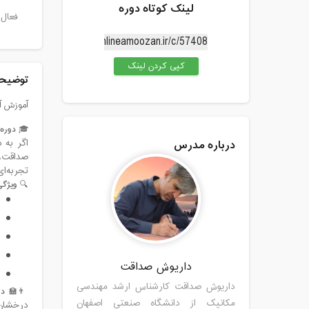
لینک کوتاه دوره
فعال 
کپی کردن لینک
توضیحا
آموزش آن
🎓
دوره
درباره مدرس
اگر به 
صداقت، 
تجربه‌ای
🔍
ویژگی
داریوش صداقت
داریوش صداقت کارشناس ارشد مهندسی
👨‍🏫
در
مکانیک از دانشگاه صنعتی اصفهان
درخشان 