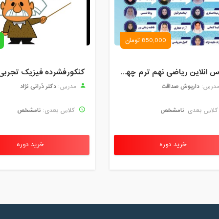
850,000 تومان
کلاس انلاین ریاضی نهم ترم چهارم مهر 1404
کنکورفشرده فیزیک تجربی
داریوش صداقت
دکتر دُرانی نژاد
درس:
مدرس:
نامشخص
نامشخص
لاس بعدی:
کلاس بعدی:
خرید دوره
خرید دوره