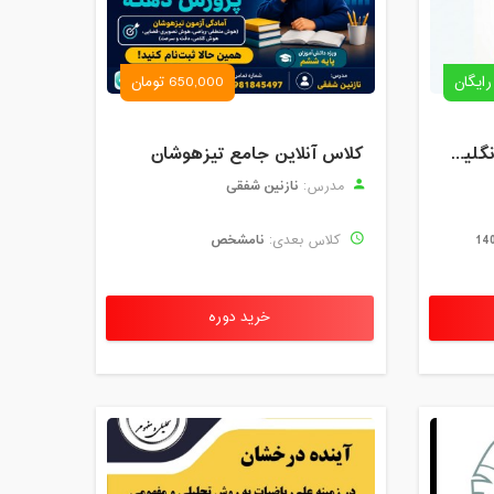
رایگان
650,000 تومان
رزرو استاد خصوصی زبان انگلیسی | کلاس یک‌نفره با زهرا اسفندیاری + مشاوره رایگان
کلاس آنلاین جامع تیزهوشان
نازنین شفقی
مدرس:
نامشخص
کلاس بعدی:
خرید دوره