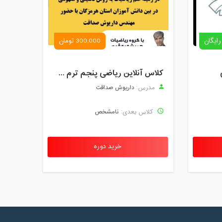
رایگان
300,000 تومان
کلاس آنلاین ریاضی پنجم ترم چهارم شهریور 1403
داریوش صداقت
مدرس:
نامشخص
کلاس بعدی:
خرید دوره