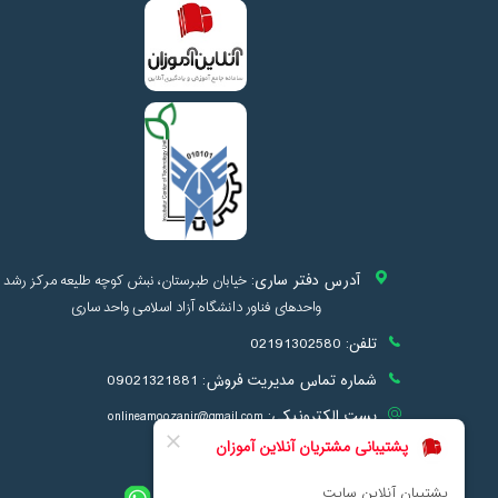
آدرس دفتر ساری:
خیابان طبرستان، نبش کوچه طلیعه مرکز رشد
واحدهای فناور دانشگاه آزاد اسلامی واحد ساری
تلفن:
02191302580
شماره تماس مدیریت فروش:
09021321881
پست الکترونیکی:
onlineamoozanir@gmail.com
info@onlineamoozan.ir