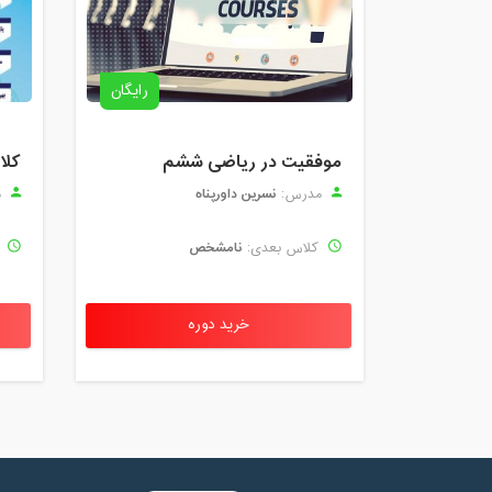
رایگان
موفقیت در ریاضی ششم
نسرین داورپناه
مدرس:
م
نامشخص
کلاس بعدی:
ک
خرید دوره