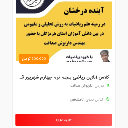
300,000 تومان
کلاس آنلاین ریاضی پنجم ترم چهارم شهریور 1403
داریوش صداقت
مدرس:
نامشخص
کلاس بعدی:
خرید دوره