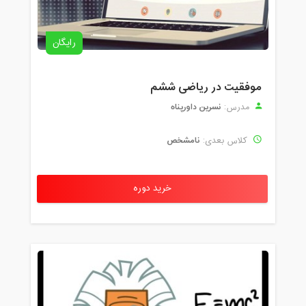
رایگان
موفقیت در ریاضی ششم
نسرین داورپناه
مدرس:
نامشخص
کلاس بعدی:
خرید دوره