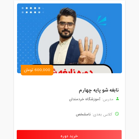
600,000 تومان
نابغه شو پایه چهارم
آموزشگاه خردمندان
مدرس:
نامشخص
کلاس بعدی:
خرید دوره