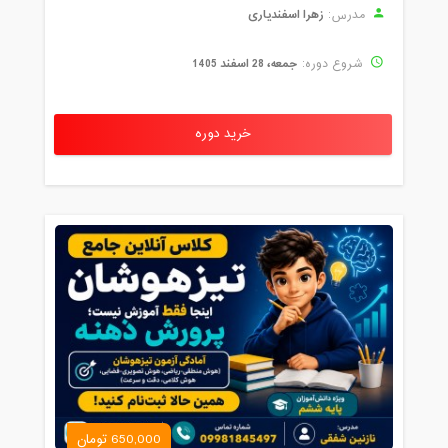
زهرا اسفندیاری
مدرس:
جمعه، 28 اسفند 1405
شروع دوره:
خرید دوره
650,000 تومان