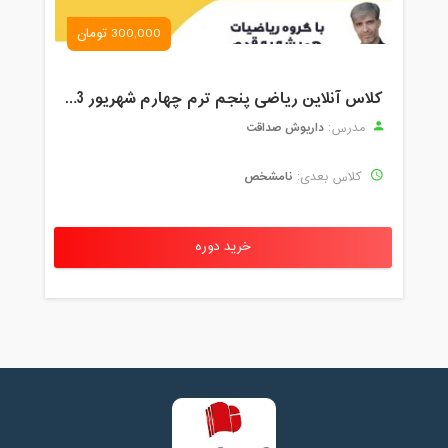
300,000 تومان
کلاس آنلاین ریاضی پنجم ترم چهارم شهریور 1403
داریوش صداقت
مدرس:
نامشخص
کلاس بعدی:
خرید دوره