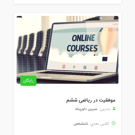
رایگان
موفقیت در ریاضی ششم
نسرین داورپناه
مدرس:
نامشخص
کلاس بعدی: