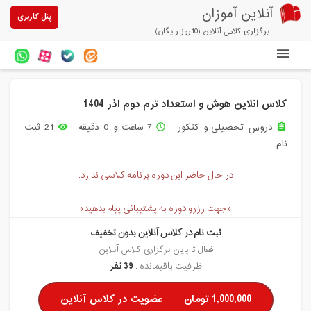
آنلاین آموزان
پنل کاربری
برگزاری کلاس آنلاین (10روز رایگان)
دوره های آنلاین
کلاس انلاین هوش و استعداد ترم دوم اذر 1404
آزمون های آنلاین
دروس تحصیلی و کنکور
7 ساعت و 0 دقیقه
21 ثبت
remove_red_eye
access_time
assignment
مقالات آنلاین آموزان
نام
خرید سرویس کلاس آنلاین
در حال حاضر این دوره برنامه کلاسی ندارد.
پیشنهادهای ویژه
«جهت رزرو دوره به پشتیبانی پیام بدهید»
تخفیفهای مشارکتی
ثبت نام در کلاس آنلاین بدون تخفیف
درباره ما
فعال تا پایان برگزاری کلاس آنلاین
ظرفیت باقیمانده :
39 نفر
1,000,000 تومان
عضویت در کلاس آنلاین