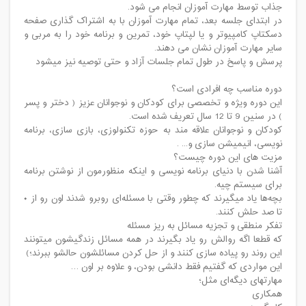
جذاب توسط مهارت آموزان انجام می شود.
در ابتدای جلسه بعد، تمام مهارت آموزان با به اشتراک گذاری صفحه
دسکتاپ کامپیوتر و یا لپتاپ خود، تمرین و برنامه خود را به مربی و
سایر مهارت آموزان نشان می دهند.
پرسش و پاسخ در طول تمام جلسات آزاد و حتی توصیه نیز میشود
دوره مناسب چه افرادی است؟
این دوره ویژه و تخصصی برای کودکان و نوجوانان عزیز ( دختر و پسر
) در سنین 9 تا 12 سال تعریف شده است.
کودکان و نوجوانان علاقه مند به حوزه تکنولوزی، بازی سازی، برنامه
نویسی، انیمیشن سازی و... .
مزیت های این دوره چیست؟
آشنا شدن با دنیای برنامه نویسی و اینکه منظورمون از نوشتن برنامه
برای سیستم چیه.
بچه‌ها یاد میگیرند که چطور وقتی با مسئله‌ای روبرو شدند اون رو از ۰
تا صد حلش کنند.
تفکر منطقی و تجزیه مسائل به ریز مسئله
که قطعا اگه روالش رو یاد بگیرند در همه مسائل زندگیشون میتونند
این روند رو پیاده سازی کنند و از حل کردن مسائلشون حالشو ببرند؛)
این مواردی که گفتیم فقط دانشی بودن، و علاوه بر اون …
مهارتهای دیگه‌ای مثل؛
همکاری