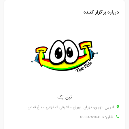
درباره برگزار کننده
تین تِک
آدرس: تهران، تهران، تهران - اشرفی اصفهانی - باغ فیض
تلفن:
09397510406