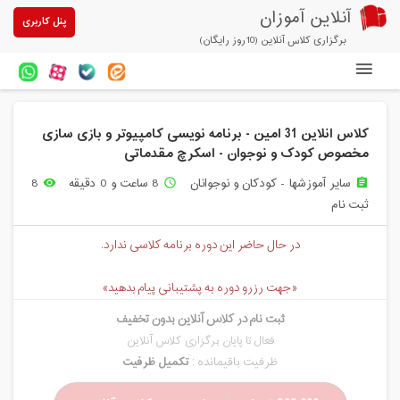
آنلاین آموزان
پنل کاربری
برگزاری کلاس آنلاین (10روز رایگان)
دوره های آنلاین
کلاس انلاین 31 امین - برنامه نویسی کامپیوتر و بازی سازی
آزمون های آنلاین
مخصوص کودک و نوجوان - اسکرچ مقدماتی
مقالات آنلاین آموزان
سایر آموزشها - کودکان و نوجوانان
8 ساعت و 0 دقیقه
8
remove_red_eye
access_time
assignment
ثبت نام
خرید سرویس کلاس آنلاین
در حال حاضر این دوره برنامه کلاسی ندارد.
پیشنهادهای ویژه
تخفیفهای مشارکتی
«جهت رزرو دوره به پشتیبانی پیام بدهید»
ثبت نام در کلاس آنلاین بدون تخفیف
درباره ما
فعال تا پایان برگزاری کلاس آنلاین
ظرفیت باقیمانده :
تکمیل ظرفیت