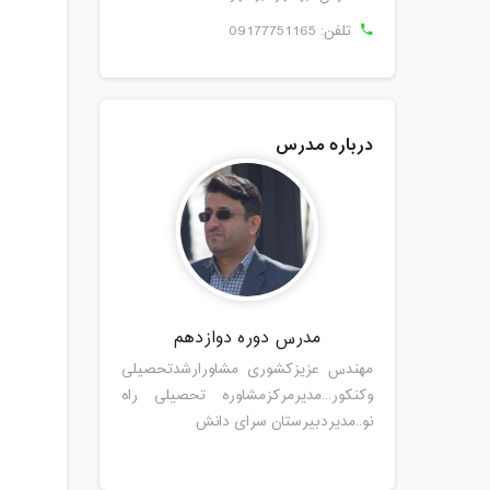
تلفن:
09177751165
درباره مدرس
مدرس دوره دوازدهم
مهندس عزیزکشوری مشاورارشدتحصیلی
وکنکور...مدیرمرکزمشاوره تحصیلی راه
نو..مدیردبیرستان سرای دانش