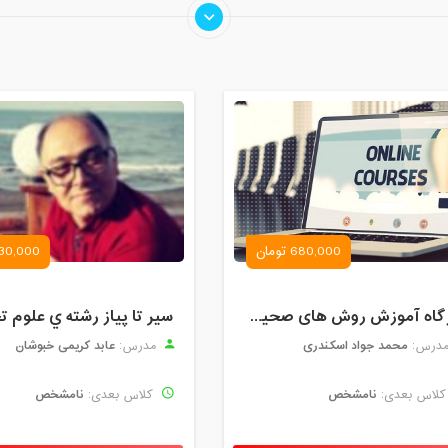
680,000 تومان
30,000 تومان
کارگاه آموزش روش های صحیح درس خواندن همراه با یادگیری بدون فراموشی
سير تا پياز رشته ي علوم ت
محمد جواد اسکندری
عابد کریمی خبوشان
درس:
مدرس:
نامشخص
نامشخص
لاس بعدی:
کلاس بعدی: