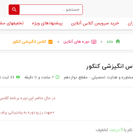
ان
خرید سرویس کلاس آنلاین
پیشنهادهای ویژه
تخفیفهای مش
خانه
دوره های آنلاین
کلاس انگیزشی کنکور
home
check_box
dvr
chevron_left
chevron_left
س انگیزشی کنکور
شاوره و هدایت تحصیلی - مقطع دوازدهم
7 ساعت و 0 دقیقه
33 ثبت نام
remove_red_eye
access_time
در حال حاضر این دوره برنامه کلاسی 
«جهت رزرو دوره به پشتیبانی پیام 
ام با
0 درصد
تخفیف