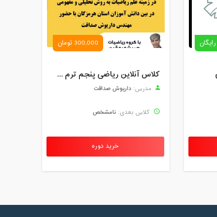
رایگان
300,000 تومان
کلاس آنلاین ریاضی پنجم ترم چهارم شهریور 1403
داریوش صداقت
مدرس:
نامشخص
کلاس بعدی:
خرید دوره