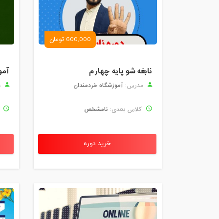
600,000 تومان
نابغه شو پایه چهارم
آمو
آموزشگاه خردمندان
مدرس:
م
نامشخص
کلاس بعدی:
ک
خرید دوره