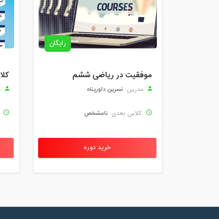
رایگان
موفقیت در ریاضی ششم
نسرین داورپناه
مدرس:
م
نامشخص
کلاس بعدی:
ک
خرید دوره