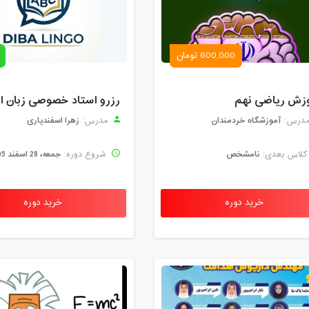
600,000 تومان
زش ریاضی نهم
آموزشگاه خردمندان
زهرا اسفندیاری
درس:
مدرس:
نامشخص
جمعه، 28 اسفند 1405
لاس بعدی:
شروع دوره:
خرید دوره
خرید دوره