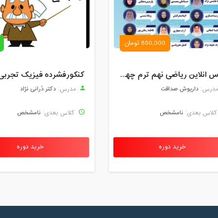
850,000 تومان
کلاس انلاین ریاضی نهم ترم چهارم مهر 1404
کنکورفشرده فیزیک تجربی
داریوش صداقت
دکتر دُرانی نژاد
درس:
مدرس:
نامشخص
نامشخص
لاس بعدی:
کلاس بعدی:
خرید دوره
خرید دوره