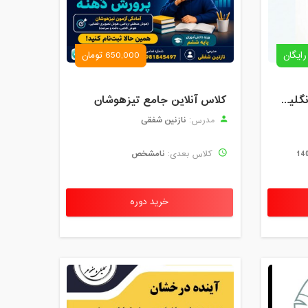
رایگان
650,000 تومان
رزرو استاد خصوصی زبان انگلیسی | کلاس یک‌نفره با زهرا اسفندیاری + مشاوره رایگان
کلاس آنلاین جامع تیزهوشان
نازنین شفقی
مدرس:
نامشخص
کلاس بعدی:
خرید دوره