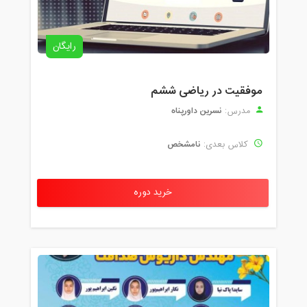
رایگان
موفقیت در ریاضی ششم
نسرین داورپناه
مدرس:
نامشخص
کلاس بعدی:
خرید دوره