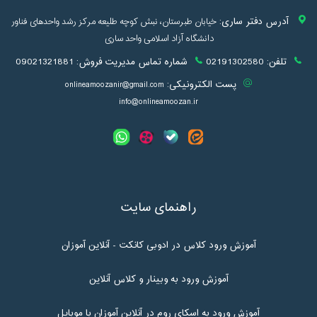
آدرس دفتر ساری:
خیابان طبرستان، نبش کوچه طلیعه مرکز رشد واحدهای فناور
دانشگاه آزاد اسلامی واحد ساری
تلفن:
02191302580
شماره تماس مدیریت فروش:
09021321881
پست الکترونیکی:
onlineamoozanir@gmail.com
info@onlineamoozan.ir
راهنمای سایت
آموزش ورود کلاس در ادوبی کانکت - آنلاین آموزان
آموزش ورود به وبینار و کلاس آنلاین
آموزش ورود به اسکای روم در آنلاین آموزان با موبایل