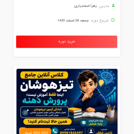
زهرا اسفندیاری
مدرس:
جمعه، 28 اسفند 1405
شروع دوره:
خرید دوره
650,000 تومان