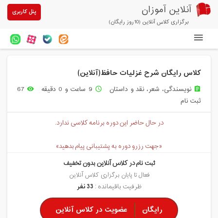
آنلاین آموزان
پنل کاربری
برگزاری کلاس آنلاین (10روز رایگان)
دوره های آنلاین
کلاس رایگان شرح غزلیات حافظ(آنلاین)
آزمون های آنلاین
نویسندگی، شعر، نقد و داستان
9 ساعت و 0 دقیقه
67
remove_red_eye
access_time
assignment
مقالات آنلاین آموزان
ثبت نام
خرید سرویس کلاس آنلاین
در حال حاضر این دوره برنامه کلاسی ندارد.
پیشنهادهای ویژه
«جهت رزرو دوره به پشتیبانی پیام بدهید»
تخفیفهای مشارکتی
ثبت نام در کلاس آنلاین بدون تخفیف
درباره ما
فعال تا پایان برگزاری کلاس آنلاین
ظرفیت باقیمانده :
33 نفر
رایگان
عضویت در کلاس آنلاین