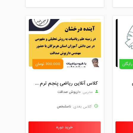
رایگان
300,000 تومان
کلاس آنلاین ریاضی پنجم ترم چهارم شهریور 1403
داریوش صداقت
مدرس:
نامشخص
کلاس بعدی:
خرید دوره