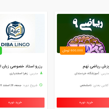
600,000 تومان
زش ریاضی نهم
آموزشگاه خردمندان
زهرا اسفندیاری
درس:
مدرس:
نامشخص
جمعه، 28 اسفند 1405
لاس بعدی:
شروع دوره:
خرید دوره
خرید دوره