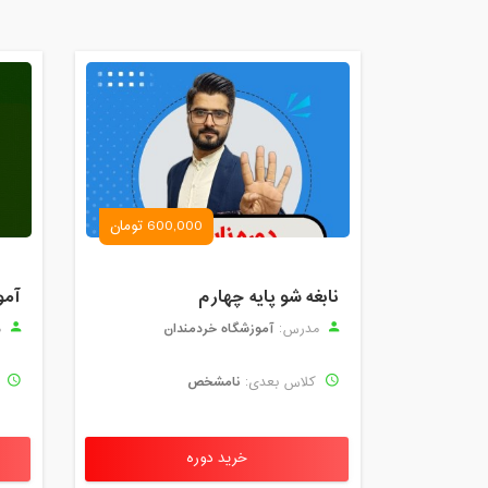
600,000 تومان
نابغه شو پایه چهارم
آمو
آموزشگاه خردمندان
مدرس:
م
نامشخص
کلاس بعدی:
ک
خرید دوره