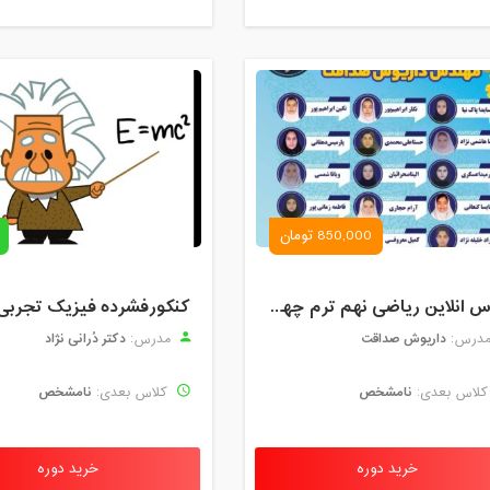
850,000 تومان
کلاس انلاین ریاضی نهم ترم چهارم مهر 1404
کنکورفشرده فیزیک تجربی
داریوش صداقت
دکتر دُرانی نژاد
درس:
مدرس:
نامشخص
نامشخص
لاس بعدی:
کلاس بعدی:
خرید دوره
خرید دوره