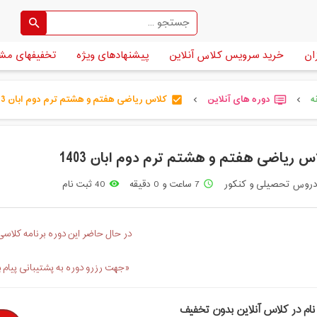
ان
خرید سرویس کلاس آنلاین
پیشنهادهای ویژه
تخفیفهای مش
ه
دوره های آنلاین
کلاس ریاضی هفتم و هشتم ترم دوم ابان 1403 [...]
check_box
dvr
chevron_left
chevron_left
س ریاضی هفتم و هشتم ترم دوم ابان 1403
روس تحصیلی و کنکور
7 ساعت و 0 دقیقه
40 ثبت نام
remove_red_eye
access_time
در حال حاضر این دوره برنامه کلاسی 
«جهت رزرو دوره به پشتیبانی پیام 
نام در کلاس آنلاین بدون تخفیف