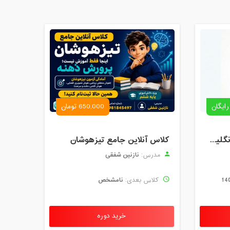
رایگان
650,000 تومان
رزرو استاد خصوصی زبان انگلیسی | کلاس یک‌نفره با زهرا اسفندیاری + مشاوره رایگان
کلاس آنلاین جامع تیزهوشان
نازنین شفقی
مدرس:
نامشخص
کلاس بعدی:
خرید دوره