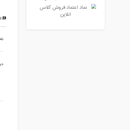
ار
نام
دی