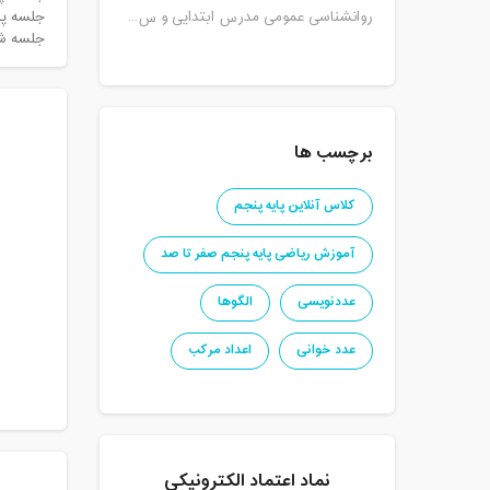
جلسه پنجم) ش
روانشناسی عمومی مدرس ابتدایی و س...
جلسه ششم) چ
برچسب ها
کلاس آنلاین پایه پنجم
آموزش ریاضی پایه پنجم صفر تا صد
عددنویسی
الگوها
عدد خوانی
اعداد مرکب
نماد اعتماد الکترونیکی