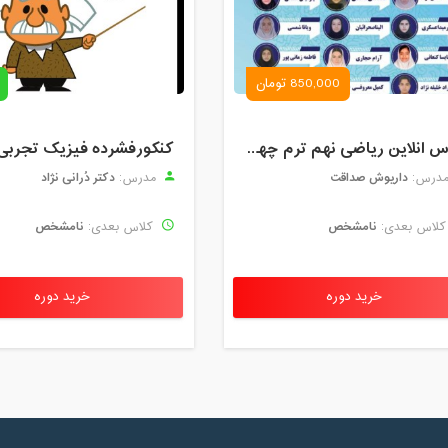
850,000 تومان
کلاس انلاین ریاضی نهم ترم چهارم مهر 1404
کنکورفشرده فیزیک تجربی
داریوش صداقت
دکتر دُرانی نژاد
درس:
مدرس:
نامشخص
نامشخص
لاس بعدی:
کلاس بعدی:
خرید دوره
خرید دوره