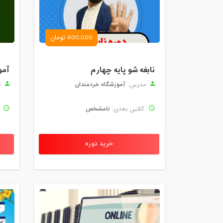
600,000 تومان
نابغه شو پایه چهارم
آمو
آموزشگاه خردمندان
مدرس:
م
نامشخص
کلاس بعدی:
ک
خرید دوره