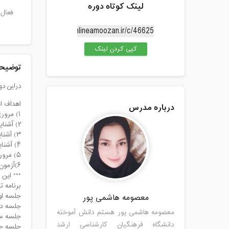
لینک کوتاه دوره
فعال 
کپی کردن لینک
توضیحا
دراین دوره ۶ساعته فراگیران بصورت کامل مباحث این
اهداف ای
درباره مدرس
۱) مروری بر عدد نویسی پایه چهارم
۲) آشنایی با ارزش مکانی اعداد و طبقه میلیارد
۳) آشنایی با ویژگی های اعداد مرکب و جمع و تفریق آن ها
۴) آشنایی با الگوهای عددی
۵) مرور فصل اول
۶)آزمون
*** این دوره شامل ۶ جلس
برنامه ت
جلسه اول) شن
معصومه هاشمی پور
جلسه دوم) چ
معصومه هاشمی پور هستم دانش آموخته
جلسه سوم) شن
دانشگاه فرهنگیان کارشناسی ارشد
جلسه چهارم)