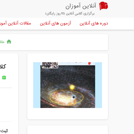
آنلاین آموزان
برگزاری کلاس آنلاین (10روز رایگان)
دوره های آنلاین
آزمون های آنلاین
مقالات آنلاین آموز
خان
home
کلا
د
assignment
ثبت 