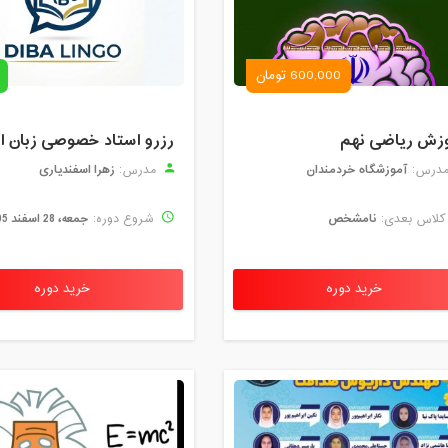
600,000 تومان
زش ریاضی نهم
آموزشگاه خردمندان
زهرا اسفندیاری
درس:
مدرس:
نامشخص
جمعه، 28 اسفند 1405
لاس بعدی:
شروع دوره:
خرید دوره
خرید دوره