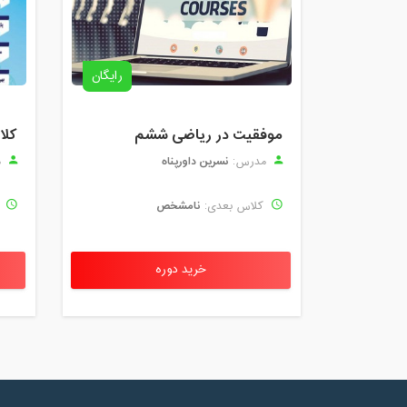
رایگان
موفقیت در ریاضی ششم
نسرین داورپناه
مدرس:
م
نامشخص
کلاس بعدی:
ک
خرید دوره