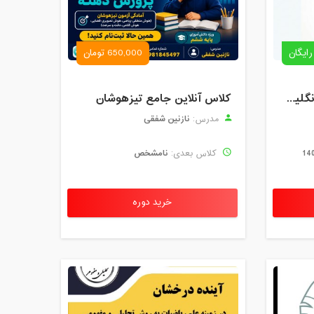
رایگان
650,000 تومان
رزرو استاد خصوصی زبان انگلیسی | کلاس یک‌نفره با زهرا اسفندیاری + مشاوره رایگان
کلاس آنلاین جامع تیزهوشان
نازنین شفقی
مدرس:
نامشخص
کلاس بعدی:
خرید دوره