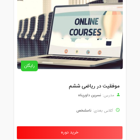
رایگان
موفقیت در ریاضی ششم
نسرین داورپناه
مدرس:
نامشخص
کلاس بعدی:
خرید دوره