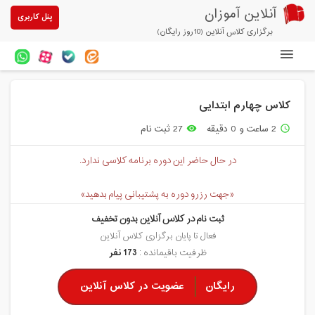
آنلاین آموزان
پنل کاربری
برگزاری کلاس آنلاین (10روز رایگان)
دوره های آنلاین
کلاس چهارم ابتدایی
آزمون های آنلاین
2 ساعت و 0 دقیقه
27 ثبت نام
remove_red_eye
access_time
مقالات آنلاین آموزان
در حال حاضر این دوره برنامه کلاسی ندارد.
خرید سرویس کلاس آنلاین
«جهت رزرو دوره به پشتیبانی پیام بدهید»
پیشنهادهای ویژه
ثبت نام در کلاس آنلاین بدون تخفیف
تخفیفهای مشارکتی
فعال تا پایان برگزاری کلاس آنلاین
ظرفیت باقیمانده :
173 نفر
درباره ما
رایگان
عضویت در کلاس آنلاین