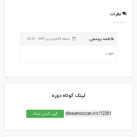
نظرات
فاطمه یوسفی
جمعه 22 فروردین 1399 - 20:53
date_range
خوب
لینک کوتاه دوره
کپی کردن لینک