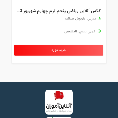
کلاس آنلاین ریاضی پنجم ترم چهارم شهریور 1403
داریوش صداقت
مدرس:
نامشخص
کلاس بعدی:
خرید دوره